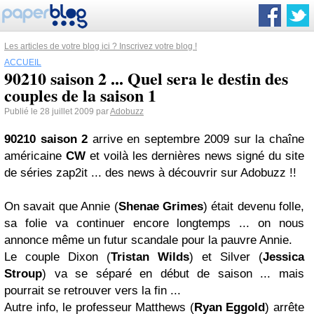
Les articles de votre blog ici ? Inscrivez votre blog !
ACCUEIL
90210 saison 2 ... Quel sera le destin des
couples de la saison 1
Publié le 28 juillet 2009 par
Adobuzz
90210 saison 2
arrive en septembre 2009 sur la chaîne
américaine
CW
et voilà les dernières news signé du site
de séries zap2it ... des news à découvrir sur Adobuzz !!
On savait que Annie (
Shenae Grimes
) était devenu folle,
sa folie va continuer encore longtemps ... on nous
annonce même un futur scandale pour la pauvre Annie.
Le couple Dixon (
Tristan Wilds
) et Silver (
Jessica
Stroup
) va se séparé en début de saison ... mais
pourrait se retrouver vers la fin ...
Autre info, le professeur Matthews (
Ryan Eggold
) arrête