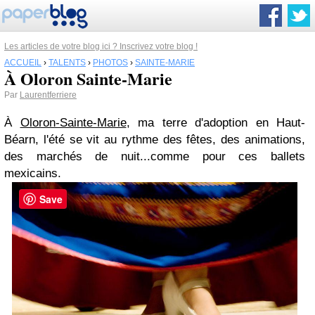
Les articles de votre blog ici ? Inscrivez votre blog !
ACCUEIL
›
TALENTS
›
PHOTOS
›
SAINTE-MARIE
À Oloron Sainte-Marie
Par
Laurentferriere
À
Oloron-Sainte-Marie
, ma terre d'adoption en Haut-
Béarn, l'été se vit au rythme des fêtes, des animations,
des marchés de nuit...comme pour ces ballets
mexicains.
Save