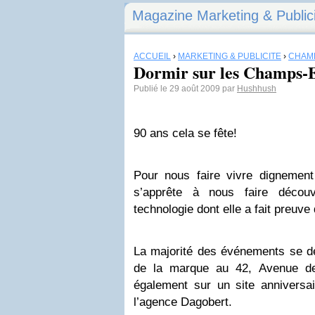
Magazine Marketing & Public
ACCUEIL
›
MARKETING & PUBLICITÉ
›
CHAM
Dormir sur les Champs-E
Publié le 29 août 2009 par
Hushhush
90 ans cela se fête!
Pour nous faire vivre dignemen
s’apprête à nous faire découvr
technologie dont elle a fait preuve
La majorité des événements se d
de la marque au 42, Avenue 
également sur un site anniversa
l’agence Dagobert.