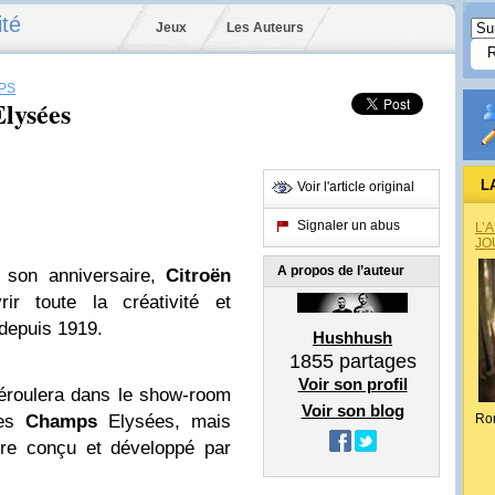
ité
Jeux
Les Auteurs
PS
lysées
L
Voir l'article original
Signaler un abus
L’
JO
A propos de l’auteur
t son anniversaire,
Citroën
ir toute la créativité et
 depuis 1919.
Hushhush
1855
partages
Voir son profil
éroulera dans le show-room
Voir son blog
des
Champs
Elysées, mais
Ro
ire conçu et développé par