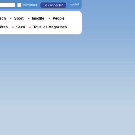
mémorisez
oublié?
Se connecter
ech
Sport
Insolite
People
ières
Sexo
Tous les Magazines