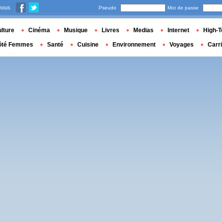
nous
Pseudo
Mot de passe
lture
Cinéma
Musique
Livres
Medias
Internet
High-T
ôté Femmes
Santé
Cuisine
Environnement
Voyages
Carr