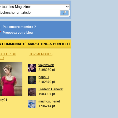
Pas encore membre ?
Proposez votre blog
A COMMUNAUTÉ MARKETING & PUBLICITÉ
AUTEUR DU
TOP MEMBRES
UR
voyonsvoir
2198280 pt
paps01
2102879 pt
Frederic Canevet
1903907 pt
my21
muchosurlenet
1736214 pt