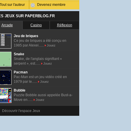
Tout sur l'auteur
Devenez membre
ES JEUX SUR PAPERBLOG.FR
Arcade
Casino
Réflexion
Jeu de briques
Ce jeu de briques a été conçu en
1985 par Alexei......
Jouez
Snake
Snake, de l'anglais signifiant «
serpent », est......
Jouez
Pacman
Pac-Man est un jeu vidéo créé en
1979 par le......
Jouez
Bubble
Puzzle Bobble aussi appelée Bust-a-
Move en......
Jouez
Découvrir l'espace Jeux