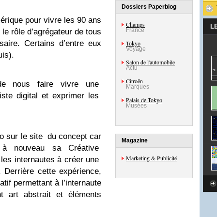
Dossiers Paperblog
mérique pour vivre les 90 ans
Champs
L
France
le rôle d’agrégateur de tous
aire. Certains d’entre eux
Tokyo
Voyage
is).
Salon de l'automobile
Actu
Citroën
de nous faire vivre une
Marques
iste digital et exprimer les
Palais de Tokyo
Musées
o sur le site du concept car
Magazine
e à nouveau sa Créative
Marketing & Publicité
t les internautes à créer une
 Derrière cette expérience,
tif permettant à l’internaute
 art abstrait et éléments