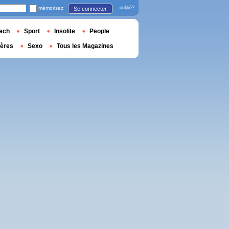
mémorisez
oublié?
Se connecter
ech
Sport
Insolite
People
ières
Sexo
Tous les Magazines