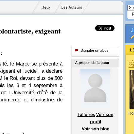
Jeux
Les Auteurs
lontariste, exigeant
L
Signaler un abus
 :
L’
A propos de l’auteur
sité, le Maroc se présente à
JO
xigeant et lucide", a déclaré
M le Roi, devant plus de 500
unis les 3 et 4 septembre à
de l'Université d'été de la
mmerce et d'Industrie de
Ro
Talloires
Voir son
profil
Voir son blog