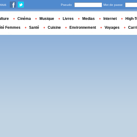
nous
Pseudo
Mot de passe
lture
Cinéma
Musique
Livres
Medias
Internet
High-T
ôté Femmes
Santé
Cuisine
Environnement
Voyages
Carr