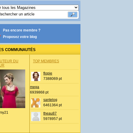
Pas encore membre ?
Proposez votre blog
ES COMMUNAUTÉS
AUTEUR DU
TOP MEMBRES
UR
flopie
7388069 pt
mega
6939868 pt
santelog
6461364 pt
my21
theau87
5978957 pt