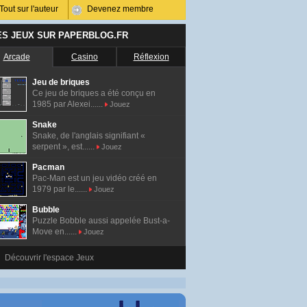
Tout sur l'auteur
Devenez membre
ES JEUX SUR PAPERBLOG.FR
Arcade
Casino
Réflexion
Jeu de briques
Ce jeu de briques a été conçu en
1985 par Alexei......
Jouez
Snake
Snake, de l'anglais signifiant «
serpent », est......
Jouez
Pacman
Pac-Man est un jeu vidéo créé en
1979 par le......
Jouez
Bubble
Puzzle Bobble aussi appelée Bust-a-
Move en......
Jouez
Découvrir l'espace Jeux