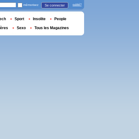
mémorisez
oublié?
Se connecter
ech
Sport
Insolite
People
ières
Sexo
Tous les Magazines