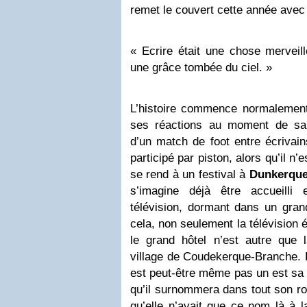
remet le couvert cette année avec
« Ecrire était une chose mervei
une grâce tombée du ciel. »
L’histoire commence normalement.
ses réactions au moment de sa 
d’un match de foot entre écrivains
participé par piston, alors qu’il n’e
se rend à un festival à
Dunkerqu
s’imagine déjà être accueill
télévision, dormant dans un gran
cela, non seulement la télévision é
le grand hôtel n’est autre que
village de Coudekerque-Branche. Le
est peut-être même pas un est sa 
qu’il surnommera dans tout son ro
qu’elle n’avait que ce nom là à la