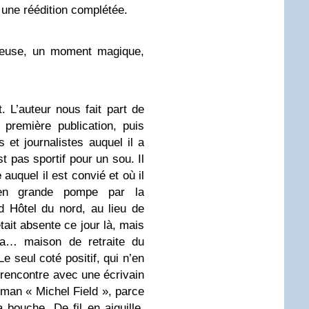
 une réédition complétée.
lleuse, un moment magique,
 L’auteur nous fait part de
première publication, puis
 et journalistes auquel il a
st pas sportif pour un sou. Il
e
auquel il est convié et où il
i en grande pompe par la
d Hôtel du nord, au lieu de
tait absente ce jour là, mais
 la… maison de retraite du
 seul coté positif, qui n’en
rencontre avec une écrivain
man « Michel Field », parce
 bouche. De fil en aiguille,