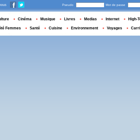
nous
Pseudo
Mot de passe
lture
Cinéma
Musique
Livres
Medias
Internet
High-T
ôté Femmes
Santé
Cuisine
Environnement
Voyages
Carr