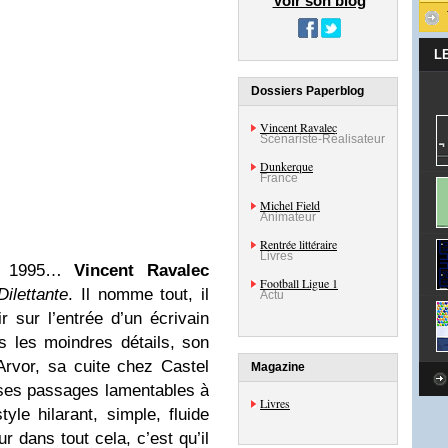
Voir son blog
L
Dossiers Paperblog
Vincent Ravalec
Scénariste-Réalisateur
Dunkerque
France
Michel Field
Animateur
Rentrée littéraire
Livres
oût 1995…
Vincent Ravalec
Football Ligue 1
Dilettante
. Il nomme tout, il
Actu
ir sur l’entrée d’un écrivain
ans les moindres détails, son
Arvor, sa cuite chez Castel
Magazine
, ses passages lamentables à
Livres
tyle hilarant, simple, fluide
r dans tout cela, c’est qu’il