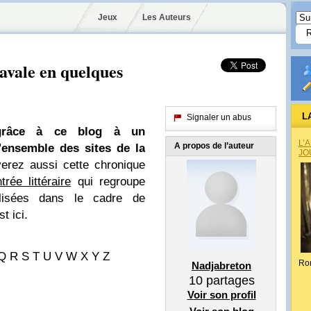
Jeux
Les Auteurs
'avale en quelques
L
Signaler un abus
 grâce à ce blog à un
L’
A propos de l’auteur
l'ensemble des sites de la
JO
verez aussi cette chronique
rée littéraire
qui regroupe
alisées dans le cadre de
t ici
.
 Q R S T U V W X Y Z
Ro
Nadjabreton
10
partages
Voir son profil