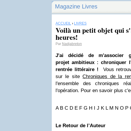
Magazine Livres
ACCUEIL
›
LIVRES
Voilà un petit objet qui s
heures!
Par
Nadjabreton
J'ai décidé de m'associer
projet ambitieux : chroniquer 
rentrée littéraire !
Vous retrou
sur le site
Chroniques de la rent
l'ensemble des chroniques ré
l'opération.
Pour en savoir plus c'es
A B C D E F G H I J K L M N O P
Le Retour de l’Auteur