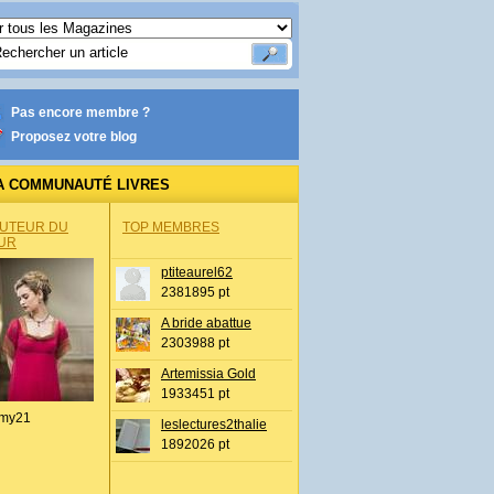
Pas encore membre ?
Proposez votre blog
A COMMUNAUTÉ LIVRES
AUTEUR DU
TOP MEMBRES
UR
ptiteaurel62
2381895 pt
A bride abattue
2303988 pt
Artemissia Gold
1933451 pt
my21
leslectures2thalie
1892026 pt