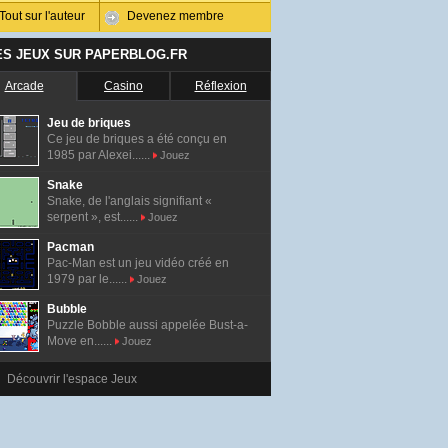
Tout sur l'auteur
Devenez membre
ES JEUX SUR PAPERBLOG.FR
Arcade
Casino
Réflexion
Jeu de briques
Ce jeu de briques a été conçu en
1985 par Alexei......
Jouez
Snake
Snake, de l'anglais signifiant «
serpent », est......
Jouez
Pacman
Pac-Man est un jeu vidéo créé en
1979 par le......
Jouez
Bubble
Puzzle Bobble aussi appelée Bust-a-
Move en......
Jouez
Découvrir l'espace Jeux