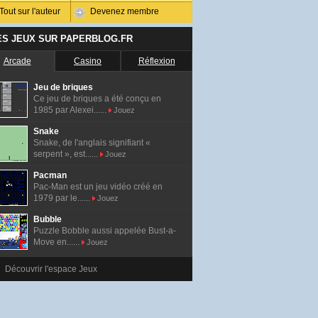
Tout sur l'auteur
Devenez membre
ES JEUX SUR PAPERBLOG.FR
Arcade
Casino
Réflexion
Jeu de briques
Ce jeu de briques a été conçu en
1985 par Alexei......
Jouez
Snake
Snake, de l'anglais signifiant «
serpent », est......
Jouez
Pacman
Pac-Man est un jeu vidéo créé en
1979 par le......
Jouez
Bubble
Puzzle Bobble aussi appelée Bust-a-
Move en......
Jouez
Découvrir l'espace Jeux