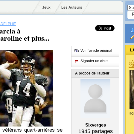
Jeux
Les Auteurs
ADELPHIE
arcia à
roline et plus...
L
Voir l'article original
Signaler un abus
L’
JO
A propos de l’auteur
Ro
Sixverges
vétérans quart-arrières se
1945
partages