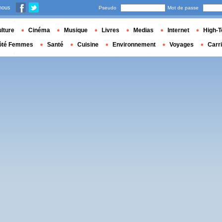
nous
Pseudo
Mot de passe
lture
Cinéma
Musique
Livres
Medias
Internet
High-T
ôté Femmes
Santé
Cuisine
Environnement
Voyages
Carr