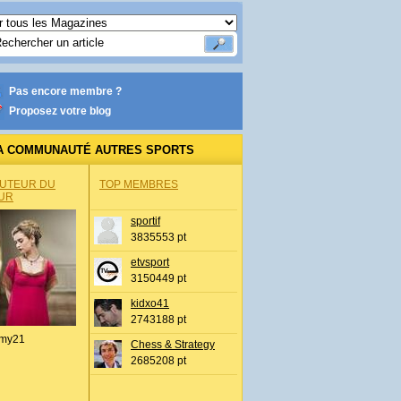
Pas encore membre ?
Proposez votre blog
A COMMUNAUTÉ AUTRES SPORTS
AUTEUR DU
TOP MEMBRES
UR
sportif
3835553 pt
etvsport
3150449 pt
kidxo41
2743188 pt
my21
Chess & Strategy
2685208 pt