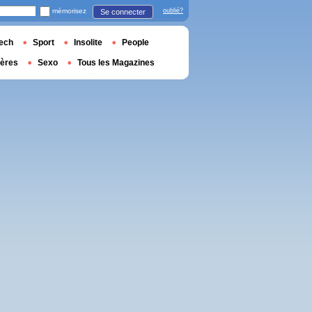
mémorisez
oublié?
Se connecter
ech
Sport
Insolite
People
ières
Sexo
Tous les Magazines