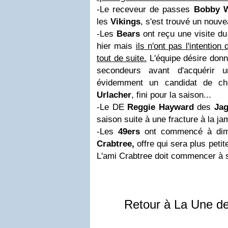
-Le receveur de passes
Bobby 
les
Vikings
, s'est trouvé un nouv
-Les
Bears
ont reçu une visite d
hier mais
ils n'ont pas l'intention 
tout de suite.
L'équipe désire don
secondeurs avant d'acquérir u
évidemment un candidat de c
Urlacher
, fini pour la saison...
-Le DE
Reggie Hayward
des
Jag
saison suite à une fracture à la ja
-Les
49ers
ont commencé à dimi
Crabtree,
offre qui sera plus peti
L'ami Crabtree doit commencer à s
Retour à La Une d