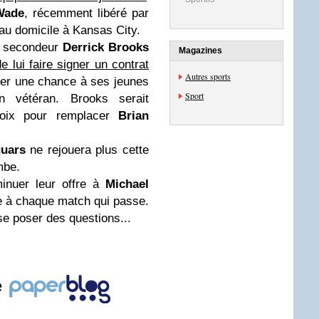
Wade
, récemment libéré par
eau domicile à Kansas City.
u secondeur
Derrick Brooks
Magazines
de lui faire signer un contrat
Autres sports
ner une chance à ses jeunes
Sport
n vétéran. Brooks serait
hoix pour remplacer
Brian
uars
ne rejouera plus cette
mbe.
nuer leur offre à
Michael
te à chaque match qui passe.
e poser des questions...
e