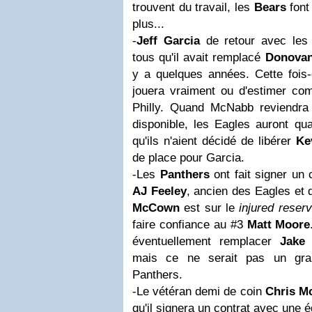
trouvent du travail, les
Bears
font
plus...
-
Jeff Garcia
de retour avec le
tous qu'il avait remplacé
Donova
y a quelques années. Cette fois-ci 
jouera vraiment ou d'estimer com
Philly. Quand McNabb reviendr
disponible, les Eagles auront qua
qu'ils n'aient décidé de libérer
Ke
de place pour Garcia.
-Les
Panthers
ont fait signer un 
AJ Feeley
, ancien des Eagles et
McCown
est sur le
injured reser
faire confiance au #3
Matt Moore
éventuellement remplacer
Jake
mais ce ne serait pas un gran
Panthers.
-Le vétéran demi de coin
Chris Mc
qu'il signera un contrat avec une 