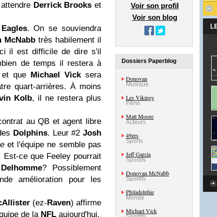
 attendre
Derrick Brooks
et
Voir son profil
Voir son blog
L
s
Eagles
. On se souviendra
n
McNabb
très habilement il
il est difficile de dire s'il
Dossiers Paperblog
bien de temps il restera à
a et que
Michael Vick
sera
Donovan
Musique
tre quart-arrières. À moins
vin Kolb
, il ne restera plus
Les Vikings
Films
Matt Moore
contrat au QB et agent libre
Acteurs
 des
Dolphins
. Leur #2
Josh
49ers
Sports
ve
et l'équipe ne semble pas
Jeff Garcia
. Est-ce que Feeley pourrait
Sportifs
 Delhomme
? Possiblement
Donovan McNabb
de amélioration pour les
Sportifs
Philadelphie
Monde
Allister
(ez-
Raven
) affirme
Michael Vick
équipe de la
NFL
aujourd'hui.
Sportifs