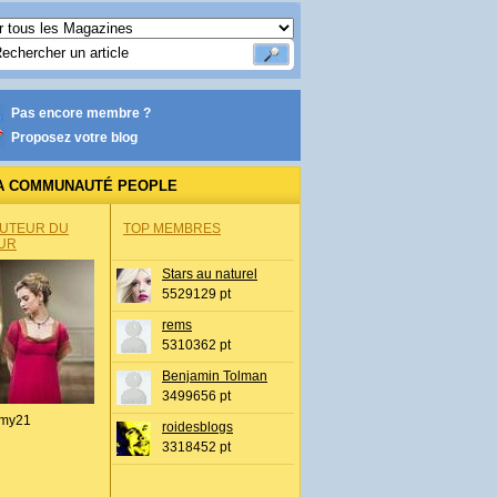
Pas encore membre ?
Proposez votre blog
A COMMUNAUTÉ PEOPLE
AUTEUR DU
TOP MEMBRES
UR
Stars au naturel
5529129 pt
rems
5310362 pt
Benjamin Tolman
3499656 pt
my21
roidesblogs
3318452 pt