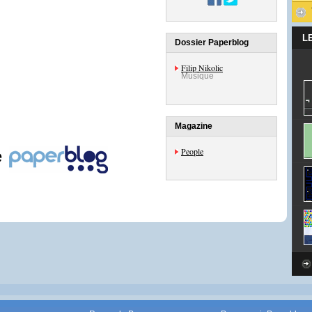
L
Dossier Paperblog
Filip Nikolic
Musique
Magazine
People
e