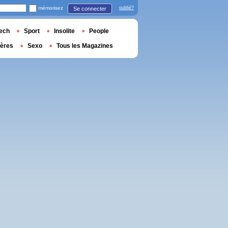
mémorisez
oublié?
Se connecter
ech
Sport
Insolite
People
ières
Sexo
Tous les Magazines