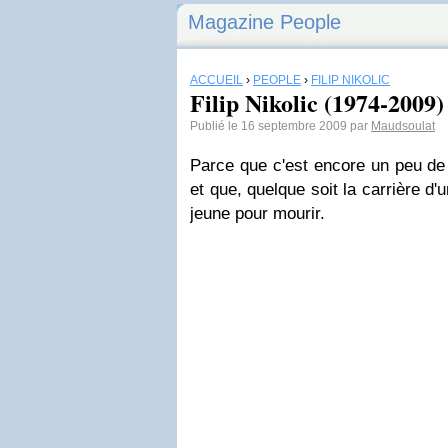
Magazine People
ACCUEIL
›
PEOPLE
›
FILIP NIKOLIC
Filip Nikolic (1974-2009)
Publié le 16 septembre 2009 par
Maudsoulat
Parce que c'est encore un peu de 
et que, quelque soit la carrière d
jeune pour mourir.