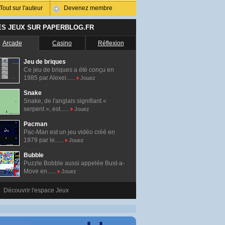
Tout sur l'auteur
Devenez membre
ES JEUX SUR PAPERBLOG.FR
Arcade
Casino
Réflexion
Jeu de briques
Ce jeu de briques a été conçu en
1985 par Alexei......
Jouez
Snake
Snake, de l'anglais signifiant «
serpent », est......
Jouez
Pacman
Pac-Man est un jeu vidéo créé en
1979 par le......
Jouez
Bubble
Puzzle Bobble aussi appelée Bust-a-
Move en......
Jouez
Découvrir l'espace Jeux