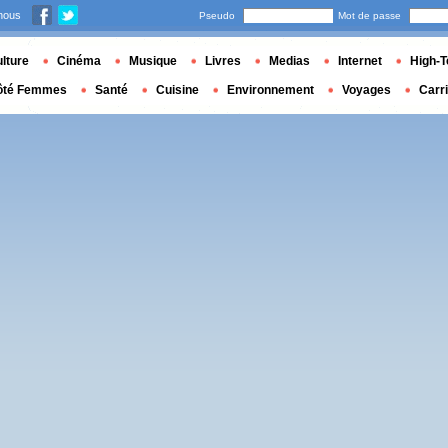
nous
Pseudo
Mot de passe
lture
Cinéma
Musique
Livres
Medias
Internet
High-T
ôté Femmes
Santé
Cuisine
Environnement
Voyages
Carr