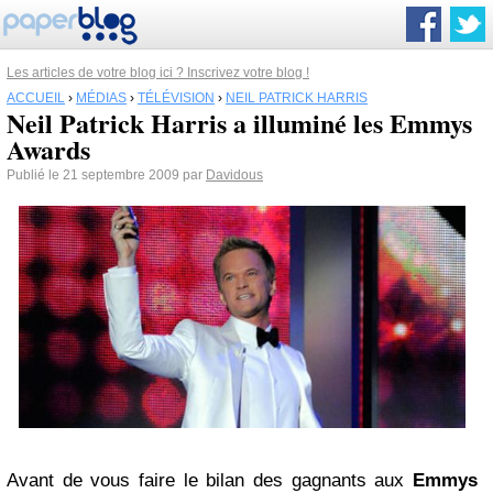
Les articles de votre blog ici ? Inscrivez votre blog !
ACCUEIL
›
MÉDIAS
›
TÉLÉVISION
›
NEIL PATRICK HARRIS
Neil Patrick Harris a illuminé les Emmys
Awards
Publié le 21 septembre 2009 par
Davidous
Avant de vous faire le bilan des gagnants aux
Emmys