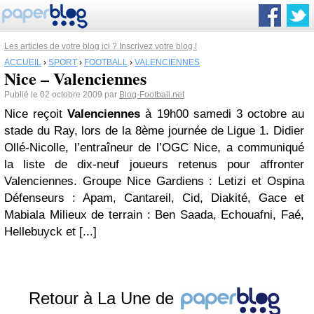
Les articles de votre blog ici ? Inscrivez votre blog !
ACCUEIL
›
SPORT
›
FOOTBALL
›
VALENCIENNES
Nice – Valenciennes
Publié le 02 octobre 2009 par
Blog-Football.net
Nice reçoit
Valenciennes
à 19h00 samedi 3 octobre au
stade du Ray, lors de la 8ème journée de Ligue 1. Didier
Ollé-Nicolle, l’entraîneur de l’OGC Nice, a communiqué
la liste de dix-neuf joueurs retenus pour affronter
Valenciennes. Groupe Nice Gardiens : Letizi et Ospina
Défenseurs : Apam, Cantareil, Cid, Diakité, Gace et
Mabiala Milieux de terrain : Ben Saada, Echouafni, Faé,
Hellebuyck et [...]
Retour à La Une de