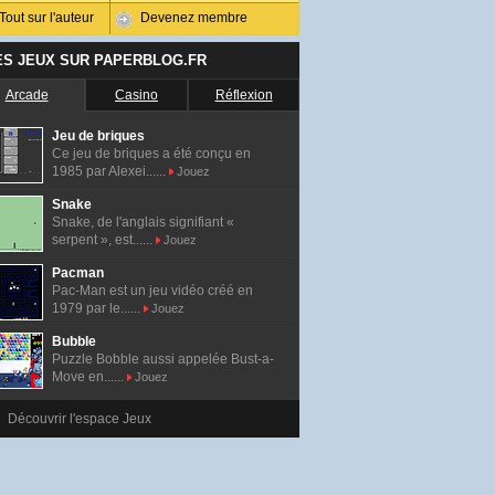
Tout sur l'auteur
Devenez membre
ES JEUX SUR PAPERBLOG.FR
Arcade
Casino
Réflexion
Jeu de briques
Ce jeu de briques a été conçu en
1985 par Alexei......
Jouez
Snake
Snake, de l'anglais signifiant «
serpent », est......
Jouez
Pacman
Pac-Man est un jeu vidéo créé en
1979 par le......
Jouez
Bubble
Puzzle Bobble aussi appelée Bust-a-
Move en......
Jouez
Découvrir l'espace Jeux