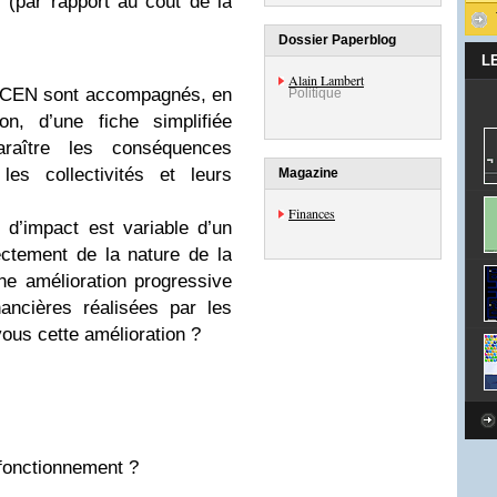
(par rapport au coût de la
Dossier Paperblog
L
Alain Lambert
 CCEN sont accompagnés, en
Politique
on, d’une fiche simplifiée
paraître les conséquences
es collectivités et leurs
Magazine
Finances
d’impact est variable d’un
ectement de la nature de la
e amélioration progressive
nancières réalisées par les
ous cette amélioration ?
fonctionnement ?