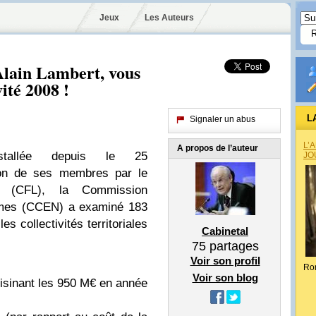
Jeux
Les Auteurs
lain Lambert, vous
ité 2008 !
L
Signaler un abus
L’
A propos de l’auteur
nstallée depuis le 25
JO
tion de ses membres par le
s (CFL), la Commission
ormes (CCEN) a examiné 183
s collectivités territoriales
Cabinetal
:
75
partages
Voir son profil
Ro
Voir son blog
voisinant les 950 M€ en année