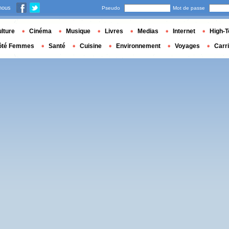
nous
Pseudo
Mot de passe
lture
Cinéma
Musique
Livres
Medias
Internet
High-T
ôté Femmes
Santé
Cuisine
Environnement
Voyages
Carr