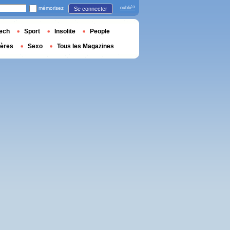
mémorisez
oublié?
Se connecter
ech
Sport
Insolite
People
ières
Sexo
Tous les Magazines