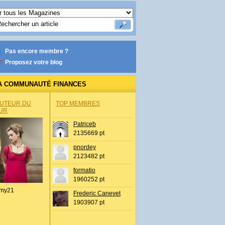
Pas encore membre ?
Proposez votre blog
A COMMUNAUTÉ FINANCES
AUTEUR DU
TOP MEMBRES
UR
Patriceb
2135669 pt
pnordey
2123482 pt
formatio
1960252 pt
my21
Frederic Canevet
1903907 pt