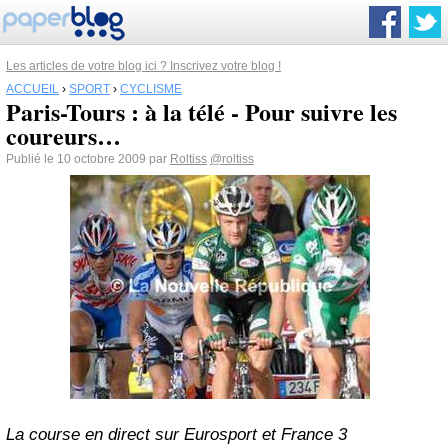
Les articles de votre blog ici ? Inscrivez votre blog !
ACCUEIL
›
SPORT
›
CYCLISME
Paris-Tours : à la télé - Pour suivre les
coureurs…
Publié le 10 octobre 2009 par
Roltiss
@roltiss
La course en direct sur Eurosport et France 3