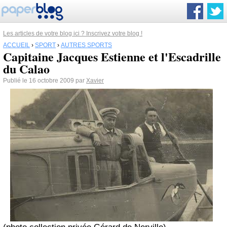
Les articles de votre blog ici ? Inscrivez votre blog !
ACCUEIL
›
SPORT
›
AUTRES SPORTS
Capitaine Jacques Estienne et l'Escadrille
du Calao
Publié le 16 octobre 2009 par
Xavier