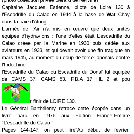
(photo collection privée Gérard de Nerville)
Capitaine Jacques Estienne, pilote de Loire 130 à
l'Escadrille du Calao en 1944 à la base de
Wat
Chay
dans la baie d'Along
L'armée de l'Air n'a mis en œuvre que deux unités
équipée d'hydravions : l'une d'elles était
L’escadrille du
Calao
créee par la Marine en 1930 puis cédée aux
aviateurs en 1933, et qui devait avoir une fin tragique en
mars 1945, au moment du coup de force japonais contre
l'Indochine.
l'Escadrille du Calao ou
Escadrille du Donaï
fut équipée
de CAMS 37,
CAMS 53
,
F.B.A 17 HL 2
et pou
r finir de LOIRE 130.
Le Général Barthélemy retrace cette épopée dans un
livre paru en 1976 aux Edition France-Empire
"
L’escadrille du Calao
"
Pages 144-147
, on peut lire"
Au début de février,