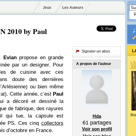
Jeux
Les Auteurs
AN 2010 by Paul
L
Signaler un abus
e,
Evian
propose en grande
L’
A propos de l’auteur
sinée par un designer. Pour
JO
les de cuisine avec ces
 sans doute des dernières
l’Arlésienne) ou bien même
at). Cette année, c’est
Paul
 qui a décoré et dessiné la
que de fabrique, des rayures
il qui tue, la capsule est
Ro
Hda
61
partages
gnée PS. Ces cinq
collectors
Voir son profil
is d’octobre en France.