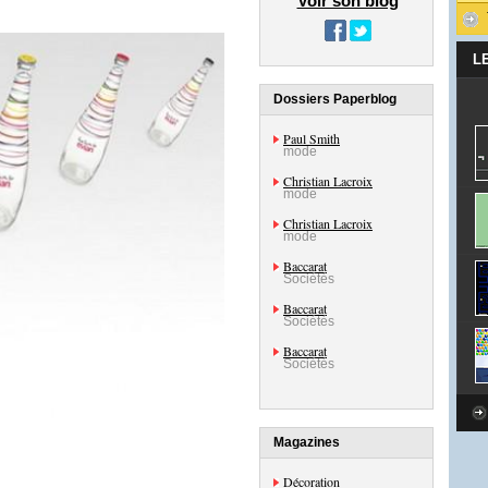
Voir son blog
L
Dossiers Paperblog
Paul Smith
mode
Christian Lacroix
mode
Christian Lacroix
mode
Baccarat
Sociétés
Baccarat
Sociétés
Baccarat
Sociétés
Magazines
Décoration