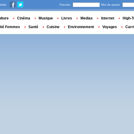
nous
Pseudo
Mot de passe
lture
Cinéma
Musique
Livres
Medias
Internet
High-T
ôté Femmes
Santé
Cuisine
Environnement
Voyages
Carr