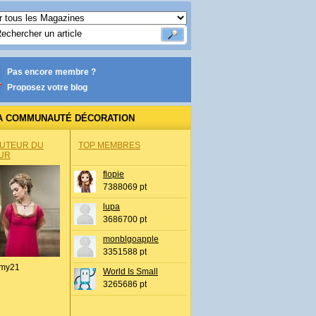
Pas encore membre ?
Proposez votre blog
A COMMUNAUTÉ DÉCORATION
AUTEUR DU
TOP MEMBRES
UR
flopie
7388069 pt
lupa
3686700 pt
monblgoapple
3351588 pt
my21
World Is Small
3265686 pt