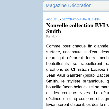
Magazine Décoration
ACCUEIL
›
DÉCORATION
›
PAUL SMITH
Nouvelle collection EVI
Smith
Par
Hda
Comme pour chaque fin d’anné
surface, une bouteille d’eau des
ceux qui décorent leurs meub
bouteilles,ils se rappelleront
créations de
Christian Lacroix
(
Jean Paul Gaultier
(bijoux Baccar
Smith
, le styliste britannique,
bouteille façon bolduck tel sa mar
et des couleurs vives. Le déta
déclinée en cinq couleurs et si
Evian
seront disponibles dès le mo