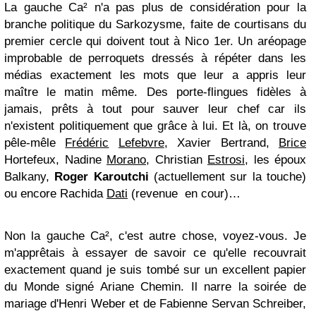
La gauche Ca² n'a pas plus de considération pour la
branche politique du Sarkozysme, faite de courtisans du
premier cercle qui doivent tout à Nico 1er. Un aréopage
improbable de perroquets dressés à répéter dans les
médias exactement les mots que leur a appris leur
maître le matin même. Des porte-flingues fidèles à
jamais, prêts à tout pour sauver leur chef car ils
n'existent politiquement que grâce à lui. Et là, on trouve
pêle-mêle
Frédéric
Lefebvre
, Xavier Bertrand,
Brice
Hortefeux, Nadine
Morano
, Christian
Estrosi
, les époux
Balkany,
Roger Karoutchi
(actuellement sur la touche)
ou encore Rachida
Dati
(revenue en cour)…
Non la gauche Ca², c'est autre chose, voyez-vous. Je
m'apprêtais à essayer de savoir ce qu'elle recouvrait
exactement quand je suis tombé sur un excellent papier
du Monde signé Ariane Chemin. Il narre la soirée de
mariage d'Henri Weber et de Fabienne Servan Schreiber,