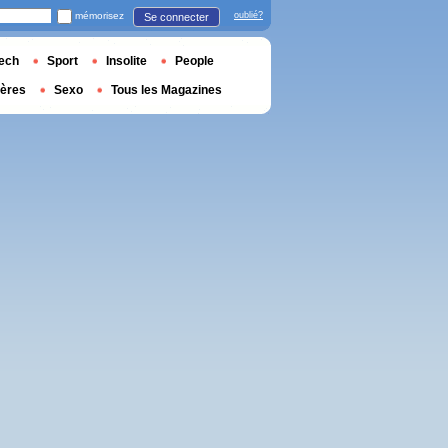
mémorisez
oublié?
Se connecter
ech
Sport
Insolite
People
ières
Sexo
Tous les Magazines