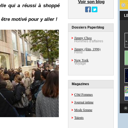
Voir son blog
elle qui a réussi à shoppé
L
t être motivé pour y aller !
Dossiers Paperblog
Jimmy Choo
Hommes d'affaires
Jimmy (film, 1996)
Films
New York
Voyage
Magazines
Côté Femmes
Journal intime
Mode femme
Talents