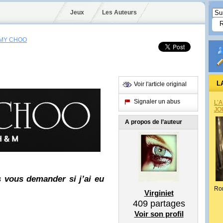
Jeux
Les Auteurs
MMY CHOO
L
Voir l'article original
Signaler un abus
L’
JO
A propos de l’auteur
 vous demander si j’ai eu
Ro
Virginiet
409
partages
Voir son profil