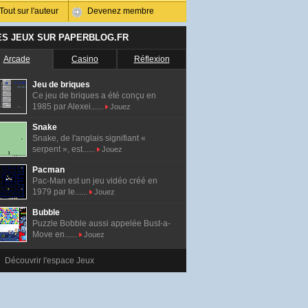
Tout sur l'auteur
Devenez membre
ES JEUX SUR PAPERBLOG.FR
Arcade
Casino
Réflexion
Jeu de briques
Ce jeu de briques a été conçu en
1985 par Alexei......
Jouez
Snake
Snake, de l'anglais signifiant «
serpent », est......
Jouez
Pacman
Pac-Man est un jeu vidéo créé en
1979 par le......
Jouez
Bubble
Puzzle Bobble aussi appelée Bust-a-
Move en......
Jouez
Découvrir l'espace Jeux