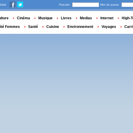
nous
Pseudo
Mot de passe
lture
Cinéma
Musique
Livres
Medias
Internet
High-T
ôté Femmes
Santé
Cuisine
Environnement
Voyages
Carr