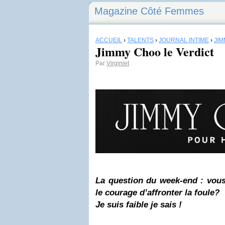
Magazine Côté Femmes
ACCUEIL
›
TALENTS
›
JOURNAL INTIME
›
JI
Jimmy Choo le Verdict
Par
Virginiet
La question du week-end : vous
le courage d’affronter la foule?
Je suis faible je sais !