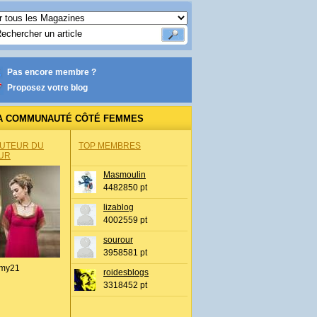
Pas encore membre ?
Proposez votre blog
A COMMUNAUTÉ CÔTÉ FEMMES
AUTEUR DU
TOP MEMBRES
UR
Masmoulin
4482850 pt
lizablog
4002559 pt
sourour
3958581 pt
my21
roidesblogs
3318452 pt