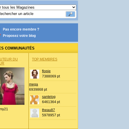
Pas encore membre ?
Proposez votre blog
ES COMMUNAUTÉS
AUTEUR DU
TOP MEMBRES
UR
flopie
7388069 pt
mega
6939868 pt
santelog
6461364 pt
my21
theau87
5978957 pt