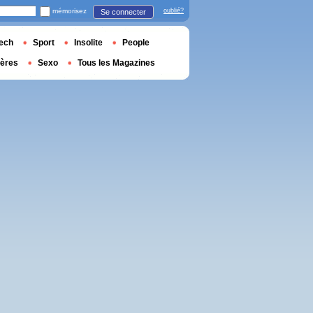
mémorisez
oublié?
Se connecter
ech
Sport
Insolite
People
ières
Sexo
Tous les Magazines