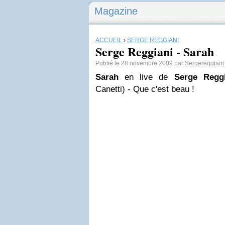
Magazine
ACCUEIL
›
SERGE REGGIANI
Serge Reggiani - Sarah
Publié le 28 novembre 2009 par
Sergereggiani
Sarah
en live de
Serge Reggi
Canetti) - Que c'est beau !