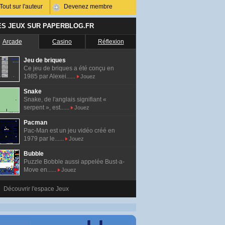
Tout sur l'auteur
Devenez membre
ES JEUX SUR PAPERBLOG.FR
Arcade
Casino
Réflexion
Jeu de briques
Ce jeu de briques a été conçu en
1985 par Alexei......
Jouez
Snake
Snake, de l'anglais signifiant «
serpent », est......
Jouez
Pacman
Pac-Man est un jeu vidéo créé en
1979 par le......
Jouez
Bubble
Puzzle Bobble aussi appelée Bust-a-
Move en......
Jouez
Découvrir l'espace Jeux