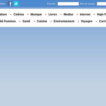
nous
Pseudo
Mot de passe
lture
Cinéma
Musique
Livres
Medias
Internet
High-T
ôté Femmes
Santé
Cuisine
Environnement
Voyages
Carr