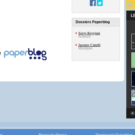
L
Dossiers Paperblog
Serge Reggiani
Acteurs
Jacques Canetti
Musique
e