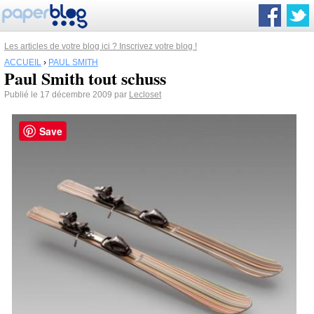
Les articles de votre blog ici ? Inscrivez votre blog !
ACCUEIL
›
PAUL SMITH
Paul Smith tout schuss
Publié le 17 décembre 2009 par
Lecloset
Save