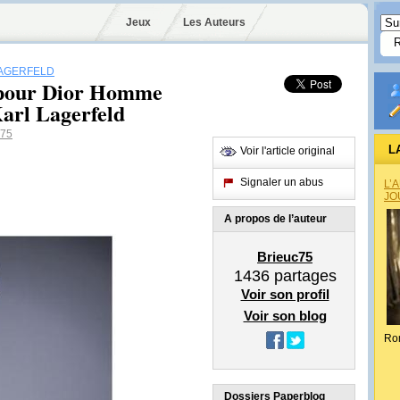
Jeux
Les Auteurs
AGERFELD
 pour Dior Homme
Karl Lagerfeld
c75
L
Voir l'article original
Signaler un abus
L’
JO
A propos de l’auteur
Brieuc75
1436
partages
Voir son profil
Voir son blog
Ro
Dossiers Paperblog