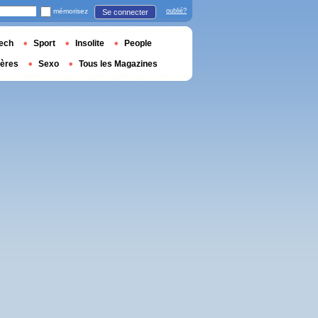
mémorisez
oublié?
Se connecter
ech
Sport
Insolite
People
ières
Sexo
Tous les Magazines