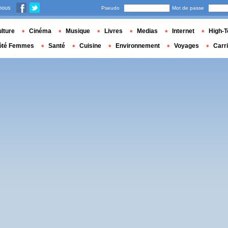
nous
Pseudo
Mot de passe
lture
Cinéma
Musique
Livres
Medias
Internet
High-T
ôté Femmes
Santé
Cuisine
Environnement
Voyages
Carr