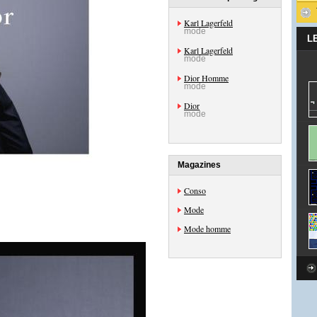
Karl Lagerfeld
mode
L
Karl Lagerfeld
mode
Dior Homme
mode
Dior
mode
Magazines
Conso
Mode
Mode homme