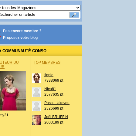
Pas encore membre ?
Proposez votre blog
A COMMUNAUTÉ CONSO
AUTEUR DU
TOP MEMBRES
UR
flopie
7388069 pt
Nico81
2577635 pt
Pascal Iakovou
2326699 pt
my21
Joël BRUFFIN
2003189 pt