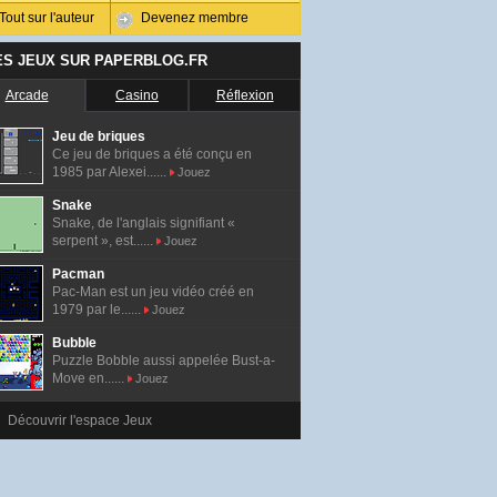
Tout sur l'auteur
Devenez membre
ES JEUX SUR PAPERBLOG.FR
Arcade
Casino
Réflexion
Jeu de briques
Ce jeu de briques a été conçu en
1985 par Alexei......
Jouez
Snake
Snake, de l'anglais signifiant «
serpent », est......
Jouez
Pacman
Pac-Man est un jeu vidéo créé en
1979 par le......
Jouez
Bubble
Puzzle Bobble aussi appelée Bust-a-
Move en......
Jouez
Découvrir l'espace Jeux