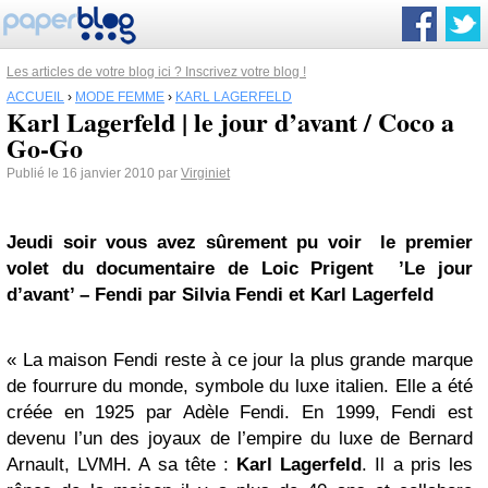
Les articles de votre blog ici ? Inscrivez votre blog !
ACCUEIL
›
MODE FEMME
›
KARL LAGERFELD
Karl Lagerfeld | le jour d’avant / Coco a
Go-Go
Publié le 16 janvier 2010 par
Virginiet
Jeudi soir vous avez
sûrement
pu voir le premier
volet du documentaire de Loic Prigent ’Le jour
d’avant’ – Fendi par Silvia Fendi et Karl Lagerfeld
« La maison Fendi reste à ce jour la plus grande marque
de fourrure du monde, symbole du luxe italien. Elle a été
créée en 1925 par Adèle Fendi. En 1999, Fendi est
devenu l’un des joyaux de l’empire du luxe de Bernard
Arnault, LVMH. A sa tête :
Karl Lagerfeld
. Il a pris les