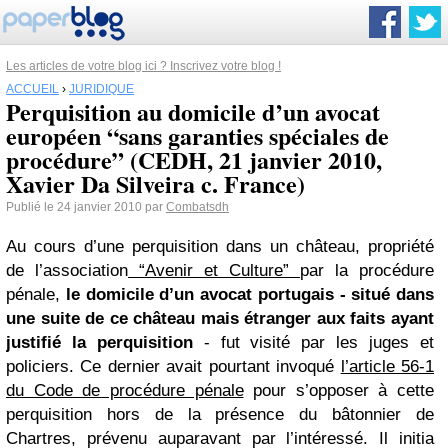
Les articles de votre blog ici ? Inscrivez votre blog !
ACCUEIL
›
JURIDIQUE
Perquisition au domicile d’un avocat
européen “sans garanties spéciales de
procédure” (CEDH, 21 janvier 2010,
Xavier Da Silveira c. France)
Publié le 24 janvier 2010 par
Combatsdh
Au cours d’une perquisition dans un château, propriété
de l’association
“Avenir et Culture”
par la procédure
pénale,
le domicile d’un avocat portugais - situé dans
une suite de ce château mais étranger aux faits ayant
justifié la perquisition
- fut visité par les juges et
policiers. Ce dernier avait pourtant invoqué
l’article 56-1
du Code de procédure pénale
pour s’opposer à cette
perquisition hors de la présence du bâtonnier de
Chartres, prévenu auparavant par l’intéressé. Il initia