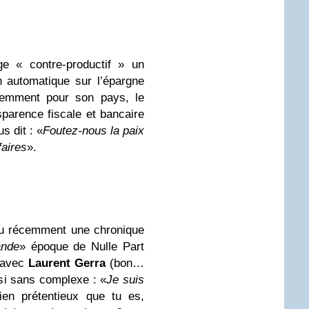
ge « contre-productif » un
 automatique sur l’épargne
idemment pour son pays, le
arence fiscale et bancaire
s dit : «
Foutez-nous la paix
faires
».
enu récemment une chronique
ande
» époque de Nulle Part
r avec
Laurent Gerra
(bon…
ssi sans complexe : «
Je suis
ien prétentieux que tu es,