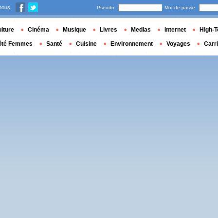
nous
Pseudo
Mot de passe
lture
Cinéma
Musique
Livres
Medias
Internet
High-T
ôté Femmes
Santé
Cuisine
Environnement
Voyages
Carr