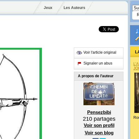
Jeux
Les Auteurs
L
Voir l'article original
Signaler un abus
L’
JO
A propos de l’auteur
Pensezbibi
Ro
210
partages
Voir son profil
Voir son blog