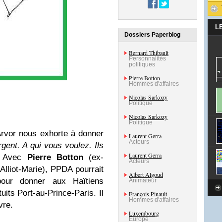
L
Dossiers Paperblog
Bernard Thibault
Personnalités
politiques
Pierre Botton
Hommes d'affaires
Nicolas Sarkozy
Politique
Nicolas Sarkozy
Politique
’Arvor nous exhorte à donner
Laurent Gerra
Acteurs
argent. A qui vous voulez. Ils
Laurent Gerra
. Avec
Pierre Botton
(ex-
Acteurs
Alliot-Marie), PPDA pourrait
Albert Algoud
our donner aux Haïtiens
Animateur
uits Port-au-Prince-Paris. Il
François Pinault
Hommes d'affaires
vre.
Luxembourg
Europe