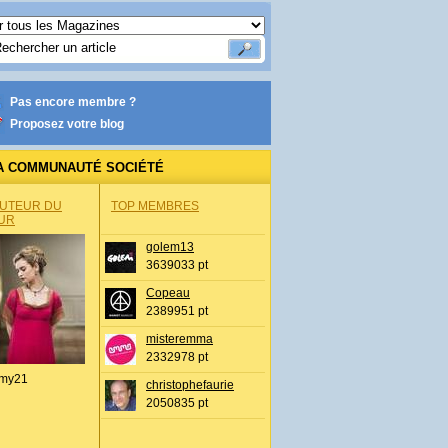
Pas encore membre ?
Proposez votre blog
A COMMUNAUTÉ SOCIÉTÉ
AUTEUR DU
TOP MEMBRES
UR
golem13
3639033 pt
Copeau
2389951 pt
misteremma
2332978 pt
my21
christophefaurie
2050835 pt