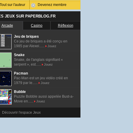
Tout sur l'auteur
Devenez membre
ES JEUX SUR PAPERBLOG.FR
Arcade
Casino
Réflexion
Jeu de briques
Ce jeu de briques a été conçu en
1985 par Alexei......
Jouez
Snake
Snake, de l'anglais signifiant «
serpent », est......
Jouez
Pacman
Pac-Man est un jeu vidéo créé en
1979 par le......
Jouez
Bubble
Puzzle Bobble aussi appelée Bust-a-
Move en......
Jouez
Découvrir l'espace Jeux