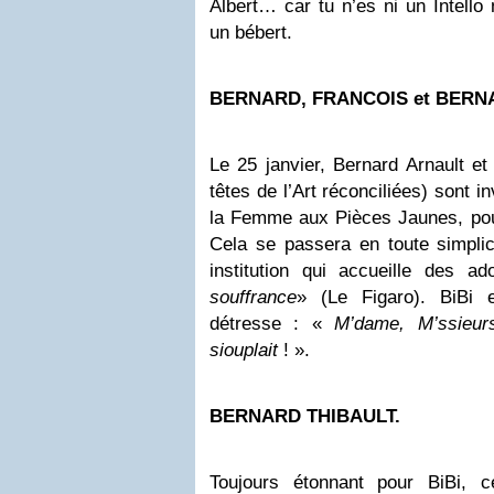
Albert… car tu n’es ni un Intello 
un bébert.
BERNARD, FRANCOIS et BERN
Le 25 janvier, Bernard Arnault et
têtes de l’Art réconciliées) sont i
la Femme aux Pièces Jaunes, pour
Cela se passera en toute simplic
institution qui accueille des ad
souffrance
» (Le Figaro). BiBi e
détresse : «
M’dame, M’ssieur
siouplait
! ».
BERNARD THIBAULT
.
Toujours étonnant pour BiBi, 