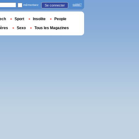
mémorisez
oublié?
Se connecter
ech
Sport
Insolite
People
ières
Sexo
Tous les Magazines