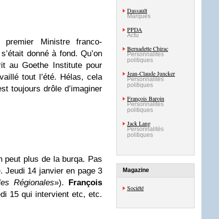
Dassault
Marques
PPDA
Actu
 premier Ministre franco-
Bernadette Chirac
l s’était donné à fond. Qu’on
Personnalités
politiques
rit au Goethe Institute pour
Jean-Claude Juncker
aillé tout l’été. Hélas, cela
Personnalités
politiques
st toujours drôle d’imaginer
François Baroin
Personnalités
politiques
Jack Lang
Personnalités
politiques
 peut plus de la burqa. Pas
e. Jeudi 14 janvier en page 3
Magazine
les Régionales
»).
François
Société
 15 qui intervient etc, etc.