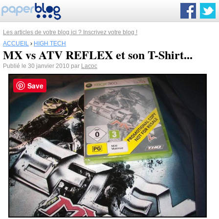
Les articles de votre blog ici ? Inscrivez votre blog !
ACCUEIL
›
HIGH TECH
MX vs ATV REFLEX et son T-Shirt...
Publié le 30 janvier 2010 par
Lacoc
Save