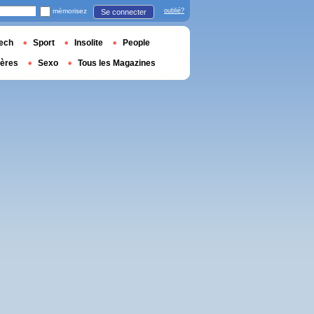
mémorisez
oublié?
Se connecter
ech
Sport
Insolite
People
ières
Sexo
Tous les Magazines