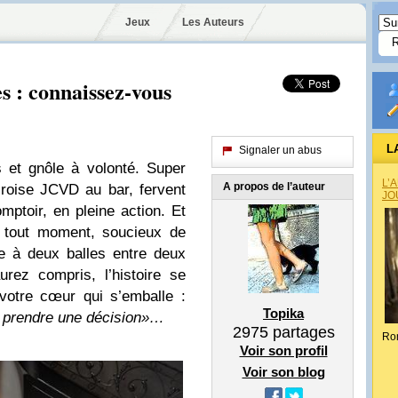
Jeux
Les Auteurs
s : connaissez-vous
L
Signaler un abus
s et gnôle à volonté. Super
L’
A propos de l’auteur
croise JCVD au bar, fervent
JO
mptoir, en pleine action. Et
à tout moment, soucieux de
e à deux balles entre deux
urez compris, l’histoire se
votre cœur qui s’emballe :
Topika
ra prendre une décision»…
2975
partages
Ro
Voir son profil
Voir son blog