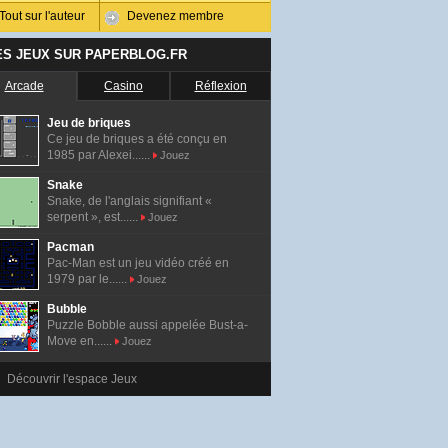
Tout sur l'auteur
Devenez membre
ES JEUX SUR PAPERBLOG.FR
Arcade
Casino
Réflexion
Jeu de briques
Ce jeu de briques a été conçu en
1985 par Alexei......
Jouez
Snake
Snake, de l'anglais signifiant «
serpent », est......
Jouez
Pacman
Pac-Man est un jeu vidéo créé en
1979 par le......
Jouez
Bubble
Puzzle Bobble aussi appelée Bust-a-
Move en......
Jouez
Découvrir l'espace Jeux