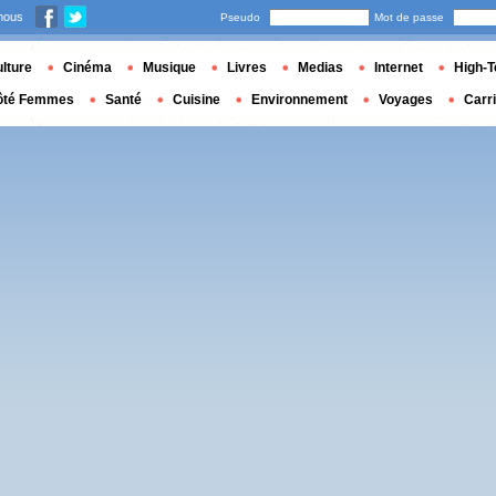
nous
Pseudo
Mot de passe
lture
Cinéma
Musique
Livres
Medias
Internet
High-T
ôté Femmes
Santé
Cuisine
Environnement
Voyages
Carr