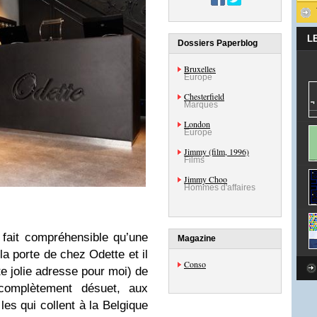
L
Dossiers Paperblog
Bruxelles
Europe
Chesterfield
Marques
London
Europe
Jimmy (film, 1996)
Films
Jimmy Choo
Hommes d'affaires
 fait compréhensible qu’une
Magazine
la porte de chez Odette et il
Conso
te jolie adresse pour moi) de
 complètement désuet, aux
es qui collent à la Belgique