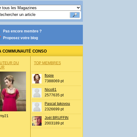
Pas encore membre ?
Proposez votre blog
A COMMUNAUTÉ CONSO
AUTEUR DU
TOP MEMBRES
UR
flopie
7388069 pt
Nico81
2577635 pt
Pascal Iakovou
2326699 pt
my21
Joël BRUFFIN
2003189 pt