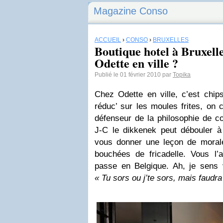
Magazine Conso
ACCUEIL
›
CONSO
›
BRUXELLES
Boutique hotel à Bruxelle
Odette en ville ?
Publié le 01 février 2010 par
Topika
Chez Odette en ville, c’est chip
réduc’ sur les moules frites, on 
défenseur de la philosophie de co
J-C le dikkenek peut débouler 
vous donner une leçon de moral
bouchées de fricadelle. Vous l’a
passe en Belgique. Ah, je sens 
« Tu sors ou j’te sors, mais faud