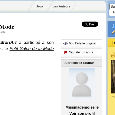
Jeux
Les Auteurs
a Mode
elle
StoriArt
a participé à son
L
Voir l'article original
 : le
Petit Salon de la Mode
Signaler un abus
L’
JO
A propos de l’auteur
Ro
Missmademoiselle
Voir son profil