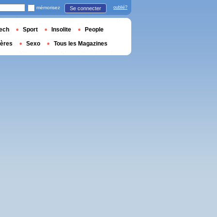
mémorisez
oublié?
Se connecter
ech
Sport
Insolite
People
ières
Sexo
Tous les Magazines