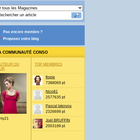
Pas encore membre ?
Proposez votre blog
A COMMUNAUTÉ CONSO
AUTEUR DU
TOP MEMBRES
UR
flopie
7388069 pt
Nico81
2577635 pt
Pascal Iakovou
2326699 pt
my21
Joël BRUFFIN
2003189 pt