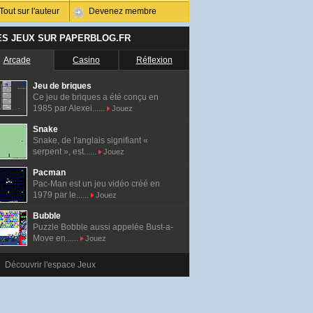
Tout sur l'auteur
Devenez membre
ES JEUX SUR PAPERBLOG.FR
Arcade
Casino
Réflexion
Jeu de briques
Ce jeu de briques a été conçu en
1985 par Alexei......
Jouez
Snake
Snake, de l'anglais signifiant «
serpent », est......
Jouez
Pacman
Pac-Man est un jeu vidéo créé en
1979 par le......
Jouez
Bubble
Puzzle Bobble aussi appelée Bust-a-
Move en......
Jouez
Découvrir l'espace Jeux