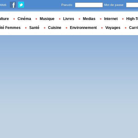
nous
Pseudo
Mot de passe
lture
Cinéma
Musique
Livres
Medias
Internet
High-T
ôté Femmes
Santé
Cuisine
Environnement
Voyages
Carr