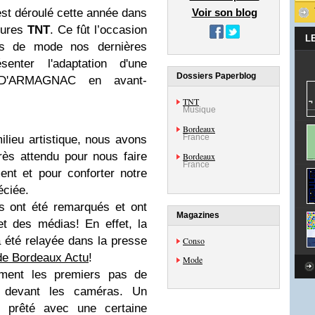
st déroulé cette année dans
Voir son blog
sures
TNT
. Ce fût l’occasion
L
rs de mode nos dernières
enter l'adaptation d'une
Dossiers Paperblog
e D'ARMAGNAC en avant-
TNT
Musique
Bordeaux
France
ilieu artistique, nous avons
rès attendu pour nous faire
Bordeaux
France
ent et pour conforter notre
éciée.
s ont été remarqués et ont
Magazines
n et des médias! En effet, la
 été relayée dans la presse
Conso
de Bordeaux Actu
!
Mode
ment les premiers pas de
, devant les caméras. Un
st prêté avec une certaine