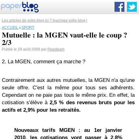
Les articles de votre blog ici ? Inscrivez votre blog !
ACCUEIL
›
SPORT
Mutuelle : la MGEN vaut-elle le coup ?
2/3
Publié le 29 août 2009 par
Pepsteam
2. La MGEN, comment ça marche ?
Contrairement aux autres mutuelles, la MGEN n'a qu'une
seule offre. C'est la même pour tous ses adhérents.
Cependant on ne paie pas tous le même prix. En effet, la
cotisation s'élève à
2,5 % des revenus bruts pour les
actifs et 2,9% pour les retraités.
Nouveaux tarifs MGEN : au 1er janvier
2010, les cotisations vont passer à 2.8%