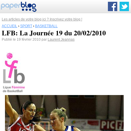
Les articles de votre blog ici ? Inscrivez votre blog !
ACCUEIL
›
SPORT
›
BASKETBALL
LFB: La Journée 19 du 20/02/2010
Publié le 19 février 2010 par
Laurent Jeannas