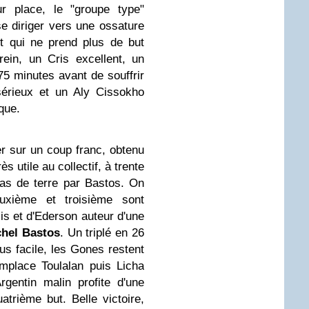
ur place, le "groupe type"
e diriger vers une ossature
t qui ne prend plus de but
ein, un Cris excellent, un
5 minutes avant de souffrir
sérieux et un Aly Cissokho
que.
er sur un coup franc, obtenu
s utile au collectif, à trente
ras de terre par Bastos. On
uxième et troisième sont
s et d'Ederson auteur d'une
chel Bastos
. Un triplé en 26
s facile, les Gones restent
mplace Toulalan puis Licha
gentin malin profite d'une
trième but. Belle victoire,