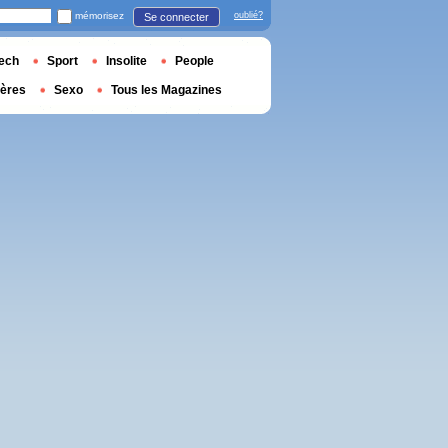
mémorisez
oublié?
Se connecter
ech
Sport
Insolite
People
ières
Sexo
Tous les Magazines