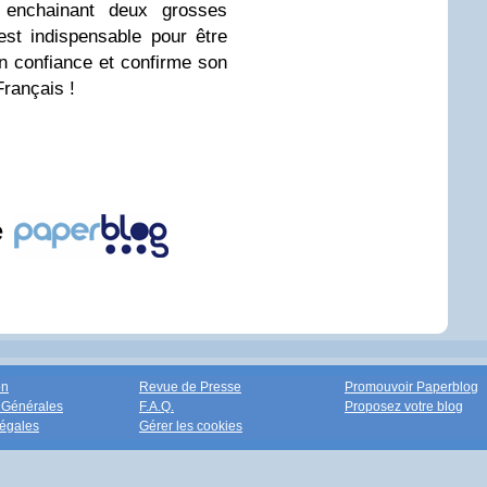
 enchainant deux grosses
est indispensable pour être
n confiance et confirme son
Français !
e
on
Revue de Presse
Promouvoir Paperblog
 Générales
F.A.Q.
Proposez votre blog
égales
Gérer les cookies