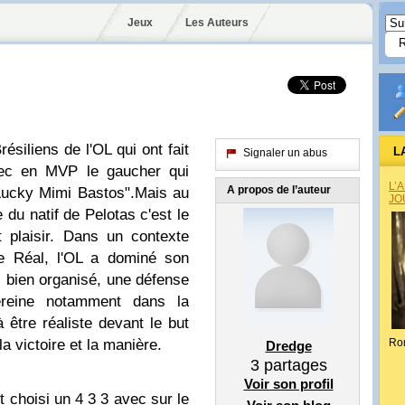
Jeux
Les Auteurs
ésiliens de l'OL qui ont fait
L
Signaler un abus
vec en MVP le gaucher qui
L’
A propos de l’auteur
Lucky Mimi Bastos".Mais au
JO
 du natif de Pelotas c'est le
t plaisir. Dans un contexte
le Réal, l'OL a dominé son
, bien organisé, une défense
sereine notamment dans la
 être réaliste devant le but
a victoire et la manière.
Ro
Dredge
3
partages
Voir son profil
t choisi un 4 3 3 avec sur le