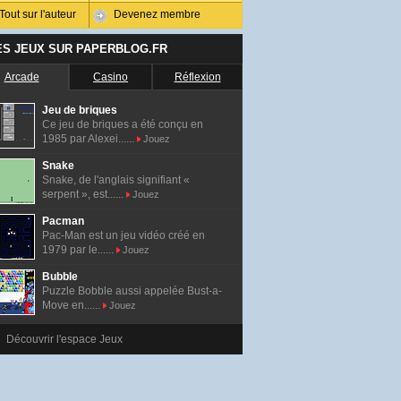
Tout sur l'auteur
Devenez membre
ES JEUX SUR PAPERBLOG.FR
Arcade
Casino
Réflexion
Jeu de briques
Ce jeu de briques a été conçu en
1985 par Alexei......
Jouez
Snake
Snake, de l'anglais signifiant «
serpent », est......
Jouez
Pacman
Pac-Man est un jeu vidéo créé en
1979 par le......
Jouez
Bubble
Puzzle Bobble aussi appelée Bust-a-
Move en......
Jouez
Découvrir l'espace Jeux