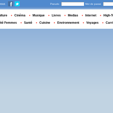
nous
Pseudo
Mot de passe
lture
Cinéma
Musique
Livres
Medias
Internet
High-T
ôté Femmes
Santé
Cuisine
Environnement
Voyages
Carr