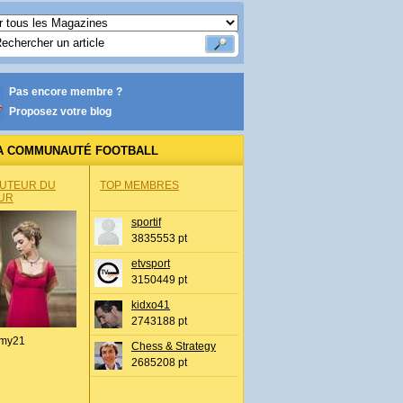
Pas encore membre ?
Proposez votre blog
A COMMUNAUTÉ FOOTBALL
AUTEUR DU
TOP MEMBRES
UR
sportif
3835553 pt
etvsport
3150449 pt
kidxo41
2743188 pt
my21
Chess & Strategy
2685208 pt