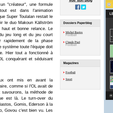
Voir son blog
cun "créateur", une formule
tout est dans l'animation
L
ue Super Toulalan restait le
 voir le duo Makoun Källström
Dossiers Paperblog
g haut et bonne relance. Le
Michel Bastos
u jeu long et du jeu court
Football
er rapidement de la phase
Claude Puel
Football
e système toute l'équipe doit
re. Hier tout a fonctionné à
OL conquérant et séduisant
Magazines
Football
Sport
eux ont mis en avant la
ire, comme si l'OL avait de
t savourons, la méthode de
ue est là. Le turn-over du
 Bastos, Gomis, Ederson à la
o, Govou c'est bien vu. Les