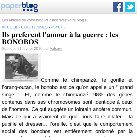
Les articles de votre blog ici ? Inscrivez votre blog !
ACCUEIL
›
CÔTÉ FEMMES
›
PSYCHO
Ils preferent l'amour à la guerre : les
BONOBOS
Publié le 21 février 2010 par
Valsow
Comme le chimpanzé, le gorille et
l’orang-outan, le bonobo est ce qu’on appelle un “ grand
singe ”. Et, comme le chimpanzé, 98% des gènes
contenus dans ses chromosomes sont identique à ceux
de l’homme. Ce qui suggère un lointain ancêtre commun.
Mais ce qui a vraiment de quoi nous faire dilater... la
pupille et dresser... l’oreille, c’est que le comportement
social des bonobos est entièrement ordonné par la