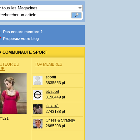
Pas encore membre ?
Proposez votre blog
A COMMUNAUTÉ SPORT
AUTEUR DU
TOP MEMBRES
UR
sportif
3835553 pt
etvsport
3150449 pt
kidxo41
2743188 pt
my21
Chess & Strategy
2685208 pt