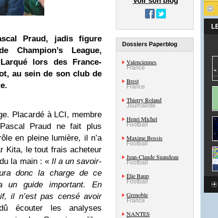
Voir son blog
L
scal Praud, jadis figure
Dossiers Paperblog
 de Champion’s League,
 Larqué lors des France-
Valenciennes
France
ot, au sein de son club de
Brest
e.
France
Thierry Roland
Journaliste
tage. Placardé à LCI, membre
Henri Michel
Football
 Pascal Praud ne fait plus
ôle en pleine lumière, il n’a
Maxime Bossis
Football
 Kita, le tout frais acheteur
Jean-Claude Suaudeau
du la main : «
Il a un savoir-
Football
aura donc la charge de ce
Élie Baup
Football
a un guide important. En
Grenoble
f, il n’est pas censé avoir
France
û écouter les analyses
NANTES