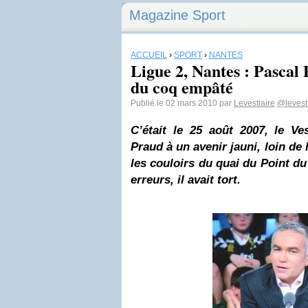
Magazine Sport
ACCUEIL
›
SPORT
›
NANTES
Ligue 2, Nantes : Pascal 
du coq empâté
Publié le 02 mars 2010 par
Levestiaire
@levest
C’était le 25 août 2007, le Ve
Praud à un avenir jauni, loin de
les couloirs du quai du Point du
erreurs, il avait tort.