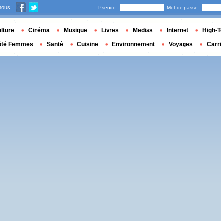
nous
Pseudo
Mot de passe
lture
Cinéma
Musique
Livres
Medias
Internet
High-T
ôté Femmes
Santé
Cuisine
Environnement
Voyages
Carr