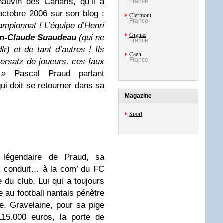
auvin des Canaris, qu’il a
France
n octobre 2006 sur son blog :
Clermont
France
ampionnat ! L’équipe d’Henri
Gignac
n-Claude Suaudeau
(qui ne
France
r) et de tant d’autres ! Ils
Caen
France
ersatz de joueurs, ces faux
 »
Pascal Praud parlant
ui doit se retourner dans sa
Magazine
Sport
té légendaire de Praud, sa
nt conduit… à la com’ du FC
du club. Lui qui a toujours
au football nantais pénètre
e. Gravelaine, pour sa pige
15.000 euros, la porte de