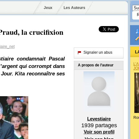
Jeux
Les Auteurs
Praud, la crucifixion
iaire_net
L
Signaler un abus
stiaire condamnait Pascal
L’
A propos de l’auteur
 l’argent qui corrompt dans
JO
 Jour. Kita reconnaître ses
Ro
Levestiaire
1939
partages
Voir son profil