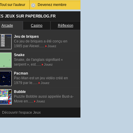
Tout sur l'auteur
Devenez membre
ES JEUX SUR PAPERBLOG.FR
Arcade
Casino
Réflexion
Jeu de briques
Ce jeu de briques a été conçu en
1985 par Alexei......
Jouez
Snake
Snake, de l'anglais signifiant «
serpent », est......
Jouez
Pacman
Pac-Man est un jeu vidéo créé en
1979 par le......
Jouez
Bubble
Puzzle Bobble aussi appelée Bust-a-
Move en......
Jouez
Découvrir l'espace Jeux