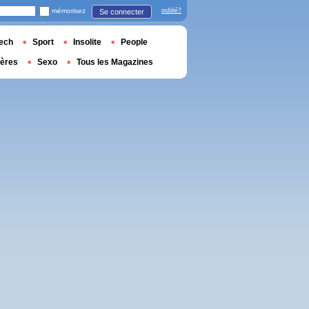
mémorisez
oublié?
Se connecter
ech
Sport
Insolite
People
ières
Sexo
Tous les Magazines