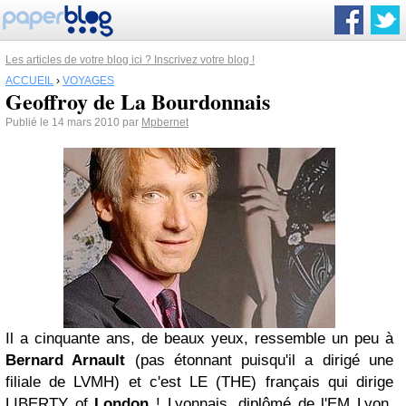
Les articles de votre blog ici ? Inscrivez votre blog !
ACCUEIL
›
VOYAGES
Geoffroy de La Bourdonnais
Publié le 14 mars 2010 par
Mpbernet
Il a cinquante ans, de beaux yeux, ressemble un peu à
Bernard Arnault
(pas étonnant puisqu'il a dirigé une
filiale de LVMH) et c'est LE (THE) français qui dirige
LIBERTY of
London
! Lyonnais, diplômé de l'EM Lyon,