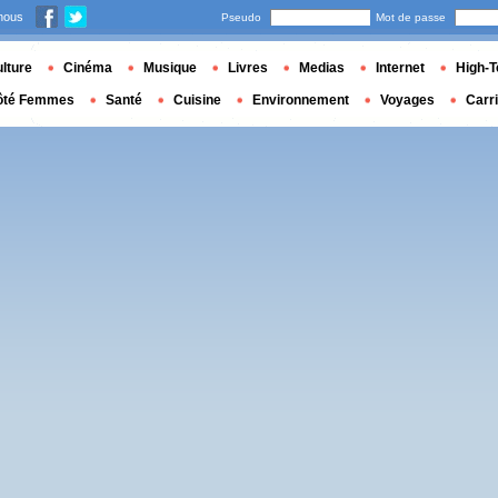
nous
Pseudo
Mot de passe
lture
Cinéma
Musique
Livres
Medias
Internet
High-T
ôté Femmes
Santé
Cuisine
Environnement
Voyages
Carr