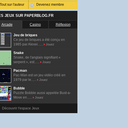
Tout sur l'auteur
Devenez membre
ES JEUX SUR PAPERBLOG.FR
Arcade
Casino
Réflexion
Jeu de briques
Ce jeu de briques a été conçu en
1985 par Alexei......
Jouez
Snake
Snake, de l'anglais signifiant «
serpent », est......
Jouez
Pacman
Pac-Man est un jeu vidéo créé en
1979 par le......
Jouez
Bubble
Puzzle Bobble aussi appelée Bust-a-
Move en......
Jouez
Découvrir l'espace Jeux