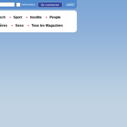
mémorisez
oublié?
Se connecter
ech
Sport
Insolite
People
ières
Sexo
Tous les Magazines