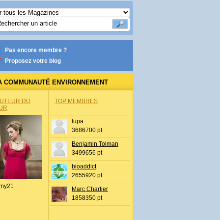
Pas encore membre ?
Proposez votre blog
A COMMUNAUTÉ ENVIRONNEMENT
AUTEUR DU
TOP MEMBRES
UR
lupa
3686700 pt
Benjamin Tolman
3499656 pt
bioaddict
2655920 pt
my21
Marc Chartier
1858350 pt