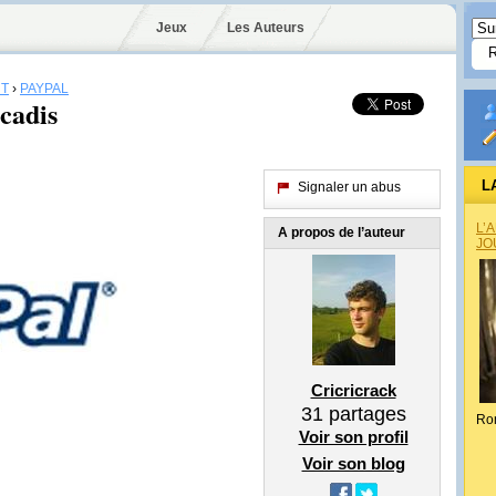
Jeux
Les Auteurs
T
›
PAYPAL
cadis
L
Signaler un abus
L’
A propos de l’auteur
JO
Cricricrack
31
partages
Ro
Voir son profil
Voir son blog