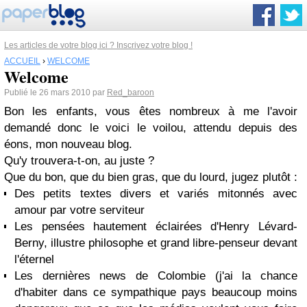
Les articles de votre blog ici ? Inscrivez votre blog !
ACCUEIL
›
WELCOME
Welcome
Publié le 26 mars 2010 par
Red_baroon
Bon les enfants, vous êtes nombreux à me l'avoir
demandé donc le voici le voilou, attendu depuis des
éons, mon nouveau blog.
Qu'y trouvera-t-on, au juste ?
Que du bon, que du bien gras, que du lourd, jugez plutôt :
Des petits textes divers et variés mitonnés avec
amour par votre serviteur
Les pensées hautement éclairées d'Henry Lévard-
Berny, illustre philosophe et grand libre-penseur devant
l'éternel
Les dernières news de Colombie (j'ai la chance
d'habiter dans ce sympathique pays beaucoup moins