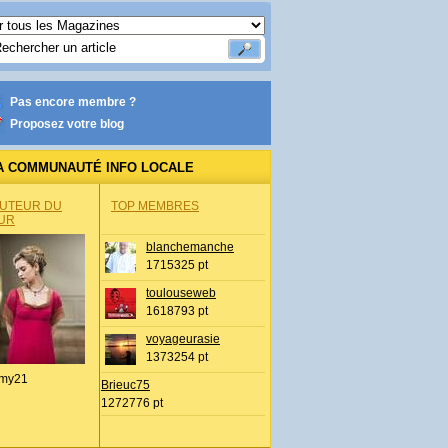
Pas encore membre ?
Proposez votre blog
A COMMUNAUTÉ INFO LOCALE
AUTEUR DU
TOP MEMBRES
UR
blanchemanche
1715325 pt
toulouseweb
1618793 pt
voyageurasie
1373254 pt
my21
Brieuc75
1272776 pt