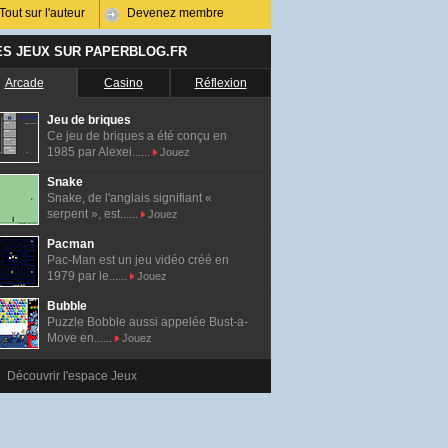
Tout sur l'auteur
Devenez membre
ES JEUX SUR PAPERBLOG.FR
Arcade
Casino
Réflexion
Jeu de briques
Ce jeu de briques a été conçu en
1985 par Alexei......
Jouez
Snake
Snake, de l'anglais signifiant «
serpent », est......
Jouez
Pacman
Pac-Man est un jeu vidéo créé en
1979 par le......
Jouez
Bubble
Puzzle Bobble aussi appelée Bust-a-
Move en......
Jouez
Découvrir l'espace Jeux