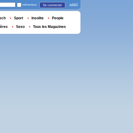
mémorisez
oublié?
Se connecter
ech
Sport
Insolite
People
ières
Sexo
Tous les Magazines