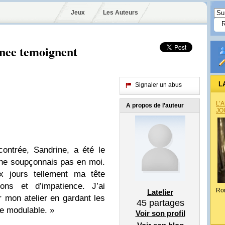
Jeux
Les Auteurs
urnee temoignent
L
Signaler un abus
L’
A propos de l’auteur
JO
ontrée, Sandrine, a été le
 ne soupçonnais pas en moi.
x jours tellement ma tête
tions et d’impatience. J’ai
Ro
Latelier
mon atelier en gardant les
45
partages
e modulable. »
Voir son profil