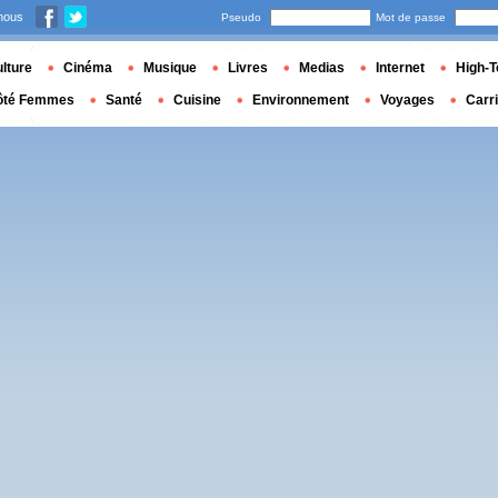
nous
Pseudo
Mot de passe
lture
Cinéma
Musique
Livres
Medias
Internet
High-T
ôté Femmes
Santé
Cuisine
Environnement
Voyages
Carr