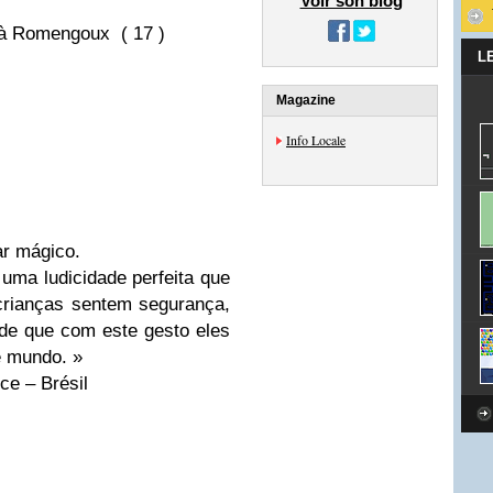
Voir son blog
e à Romengoux ( 17 )
L
Magazine
Info Locale
ar mágico.
 uma ludicidade perfeita que
 crianças sentem segurança,
 de que com este gesto eles
e mundo. »
ce – Brésil