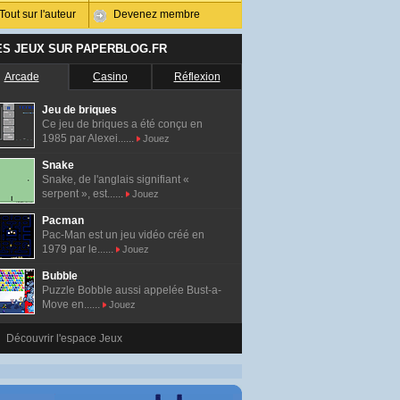
Tout sur l'auteur
Devenez membre
ES JEUX SUR PAPERBLOG.FR
Arcade
Casino
Réflexion
Jeu de briques
Ce jeu de briques a été conçu en
1985 par Alexei......
Jouez
Snake
Snake, de l'anglais signifiant «
serpent », est......
Jouez
Pacman
Pac-Man est un jeu vidéo créé en
1979 par le......
Jouez
Bubble
Puzzle Bobble aussi appelée Bust-a-
Move en......
Jouez
Découvrir l'espace Jeux