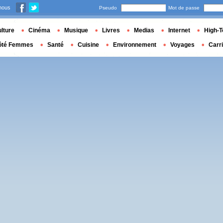
nous
Pseudo
Mot de passe
lture
Cinéma
Musique
Livres
Medias
Internet
High-T
ôté Femmes
Santé
Cuisine
Environnement
Voyages
Carr