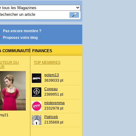
Pas encore membre ?
Proposez votre blog
A COMMUNAUTÉ FINANCES
AUTEUR DU
TOP MEMBRES
UR
golem13
3639033 pt
Copeau
2389951 pt
misteremma
2332978 pt
my21
Patriceb
2135669 pt