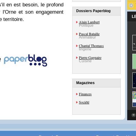
'il en est besoin, le profond
Dossiers Paperblog
r l'Orne et son engagement
L
 territoire.
Alain Lambert
Politique
Pascal Bataille
Animateur
Chantal Thomass
lingerie
e
Pierre Gagnaire
Cuisine
Magazines
Finances
Société