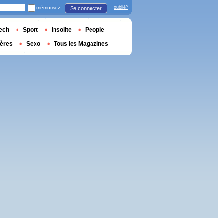
mémorisez
oublié?
Se connecter
ech
Sport
Insolite
People
ières
Sexo
Tous les Magazines