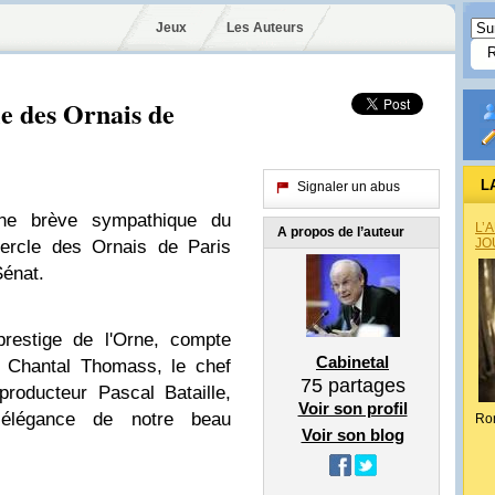
Jeux
Les Auteurs
le des Ornais de
L
Signaler un abus
e brève sympathique du
L’
A propos de l’auteur
JO
Cercle des Ornais de Paris
Sénat.
restige de l'Orne, compte
Cabinetal
 Chantal Thomass, le chef
75
partages
producteur Pascal Bataille,
Voir son profil
 élégance de notre beau
Ro
Voir son blog