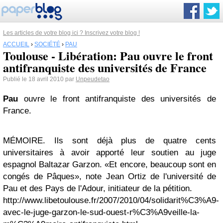
Les articles de votre blog ici ? Inscrivez votre blog !
ACCUEIL
›
SOCIÉTÉ
›
PAU
Toulouse - Libération: Pau ouvre le front
antifranquiste des universités de France
Publié le 18 avril 2010 par
Unpeudetao
Pau
ouvre le front antifranquiste des universités de
France.
MÉMOIRE. Ils sont déjà plus de quatre cents
universitaires à avoir apporté leur soutien au juge
espagnol Baltazar Garzon. «Et encore, beaucoup sont en
congés de Pâques», note Jean Ortiz de l'université de
Pau et des Pays de l'Adour, initiateur de la pétition.
http://www.libetoulouse.fr/2007/2010/04/solidarit%C3%A9-
avec-le-juge-garzon-le-sud-ouest-r%C3%A9veille-la-