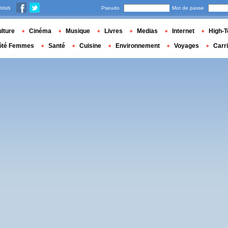
nous
Pseudo
Mot de passe
lture
Cinéma
Musique
Livres
Medias
Internet
High-T
ôté Femmes
Santé
Cuisine
Environnement
Voyages
Carr