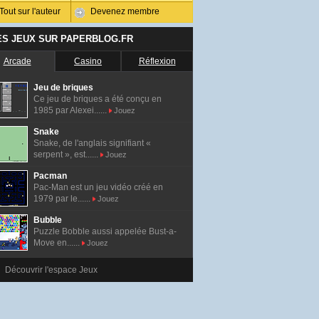
Tout sur l'auteur
Devenez membre
ES JEUX SUR PAPERBLOG.FR
Arcade
Casino
Réflexion
Jeu de briques
Ce jeu de briques a été conçu en
1985 par Alexei......
Jouez
Snake
Snake, de l'anglais signifiant «
serpent », est......
Jouez
Pacman
Pac-Man est un jeu vidéo créé en
1979 par le......
Jouez
Bubble
Puzzle Bobble aussi appelée Bust-a-
Move en......
Jouez
Découvrir l'espace Jeux