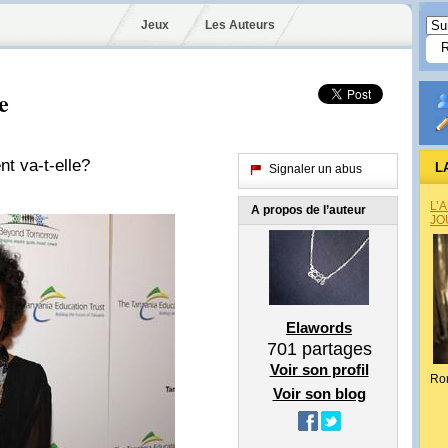
Jeux
Les Auteurs
e
t va-t-elle?
L
Signaler un abus
L’
A propos de l’auteur
JO
Elawords
701
partages
Voir son profil
Ro
Voir son blog