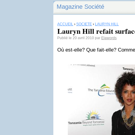
Magazine Société
ACCUEIL
›
SOCIÉTÉ
›
LAURYN HILL
Lauryn Hill refait surfac
Publié le 20 avril 2010 par
Elawords
Où est-elle? Que fait-elle? Commen