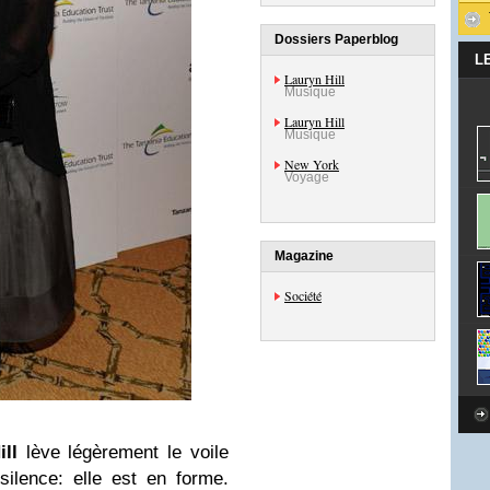
Dossiers Paperblog
L
Lauryn Hill
Musique
Lauryn Hill
Musique
New York
Voyage
Magazine
Société
ll
lève légèrement le voile
ilence: elle est en forme.