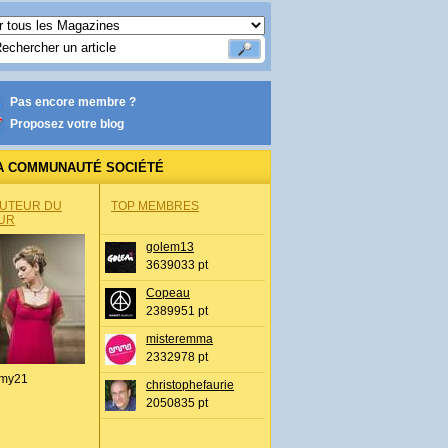
Pas encore membre ?
Proposez votre blog
A COMMUNAUTÉ SOCIÉTÉ
AUTEUR DU
TOP MEMBRES
UR
golem13
3639033 pt
Copeau
2389951 pt
misteremma
2332978 pt
my21
christophefaurie
2050835 pt