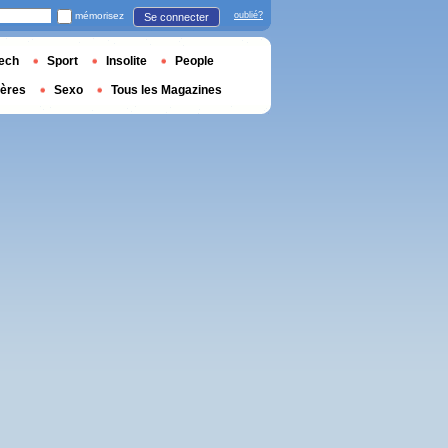
mémorisez
oublié?
Se connecter
ech
Sport
Insolite
People
ières
Sexo
Tous les Magazines