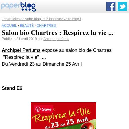
Les articles de votre blog ici ? Inscrivez votre blog !
ACCUEIL
›
BEAUTÉ
›
CHARTRES
Salon bio Chartres : Respirez la vie ...
Publié le 21 avril 2010 par
Archipelparfums
Archipel
Parfums
expose au salon bio de Chartres
"Respirez la vie" ....
Du Vendredi 23 au Dimanche 25 Avril
Stand E6
Save