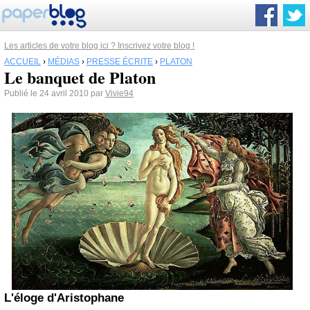
Les articles de votre blog ici ? Inscrivez votre blog !
ACCUEIL
›
MÉDIAS
›
PRESSE ÉCRITE
›
PLATON
Le banquet de Platon
Publié le 24 avril 2010 par
Vivie94
L'éloge d'Aristophane