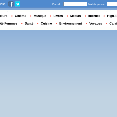
nous
Pseudo
Mot de passe
lture
Cinéma
Musique
Livres
Medias
Internet
High-T
ôté Femmes
Santé
Cuisine
Environnement
Voyages
Carr