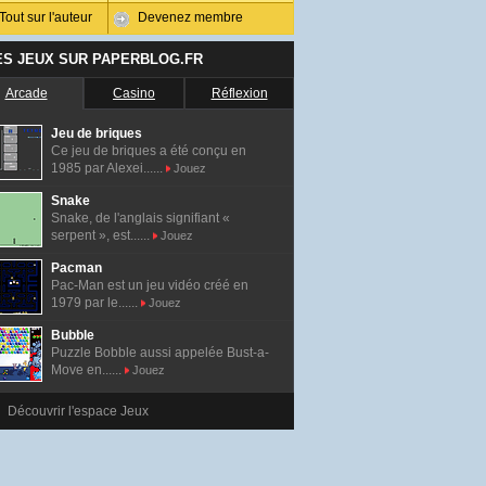
Tout sur l'auteur
Devenez membre
ES JEUX SUR PAPERBLOG.FR
Arcade
Casino
Réflexion
Jeu de briques
Ce jeu de briques a été conçu en
1985 par Alexei......
Jouez
Snake
Snake, de l'anglais signifiant «
serpent », est......
Jouez
Pacman
Pac-Man est un jeu vidéo créé en
1979 par le......
Jouez
Bubble
Puzzle Bobble aussi appelée Bust-a-
Move en......
Jouez
Découvrir l'espace Jeux