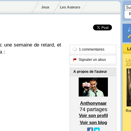
Jeux
Les Auteurs
c une semaine de retard, et
L
1 commentaires
a :
Signaler un abus
L’
JO
A propos de l’auteur
Anthonynaar
74
partages
Ro
Voir son profil
Voir son blog