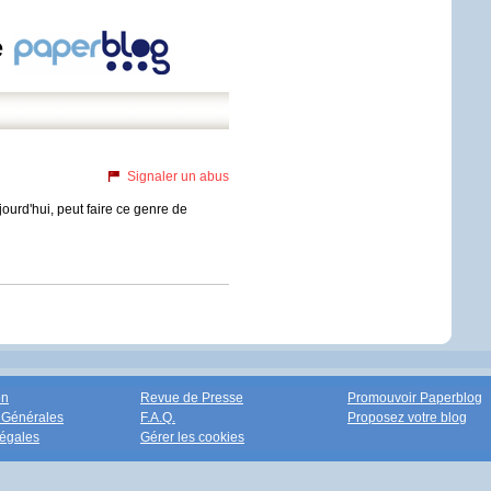
e
Signaler un abus
ujourd'hui, peut faire ce genre de
on
Revue de Presse
Promouvoir Paperblog
 Générales
F.A.Q.
Proposez votre blog
égales
Gérer les cookies