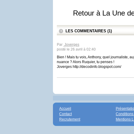
Retour à La Une d
LES COMMENTAIRES (1)
Par
Joverges
posté le 26 avril à 02:40
Bien ! Mais tu vois, Anthony, quel journaliste, a
nuance ? Alors Ruquier, tu penses !
Joverges http://decodinfo.blogspot.com/
Accueil
Présentati
Contact
Conditions
Recrutement
Mentions L