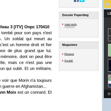
L
Dossier Paperblog
yann moix
leau 3 [ITV] Onpc 170410
Auteurs
 tombé pour son pays n'est
s. Un soldat qui meurt au
c'est un homme droit et fier
Magazines
ose de plus grand que lui.
Humeur
 mémoire, dont on peut être
Société
mille, mais ce n'est pas une
un qui subit. Et un militaire,
 voir que Morin n'a toujours
n guerre en Afghanistan...
ann Moix
est un connard. Et