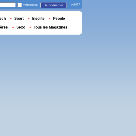
mémorisez
oublié?
Se connecter
ech
Sport
Insolite
People
ières
Sexo
Tous les Magazines