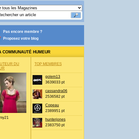
Pas encore membre ?
Proposez votre blog
A COMMUNAUTÉ HUMEUR
AUTEUR DU
TOP MEMBRES
UR
golem13
3639033 pt
cassandra06
2536582 pt
Copeau
2389951 pt
my21
hunterjones
2383750 pt