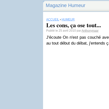
Magazine Humeur
ACCUEIL
›
HUMEUR
Les cons, ça ose tout...
Publié le 25 avril 2010 par
Anthonynaar
J'écoute On n'est pas couché ave
au tout début du débat, j'entends ç