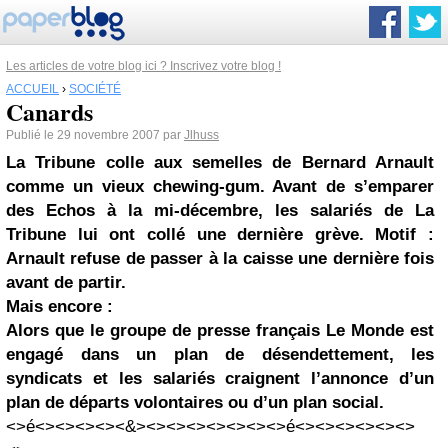
Les articles de votre blog ici ? Inscrivez votre blog !
ACCUEIL
›
SOCIÉTÉ
Canards
Publié le 29 novembre 2007 par
Jlhuss
La Tribune colle aux semelles de
Bernard Arnault
comme un vieux chewing-gum. Avant de s’emparer
des Echos à la mi-décembre, les salariés de La
Tribune lui ont collé une dernière grève. Motif :
Arnault refuse de passer à la caisse une dernière fois
avant de partir.
Mais encore :
Alors que le groupe de presse français Le Monde est
engagé dans un plan de désendettement, les
syndicats et les salariés craignent l’annonce d’un
plan de départs volontaires ou d’un plan social.
<>é<><><><><&><><><><><><><>é<><><><><><>