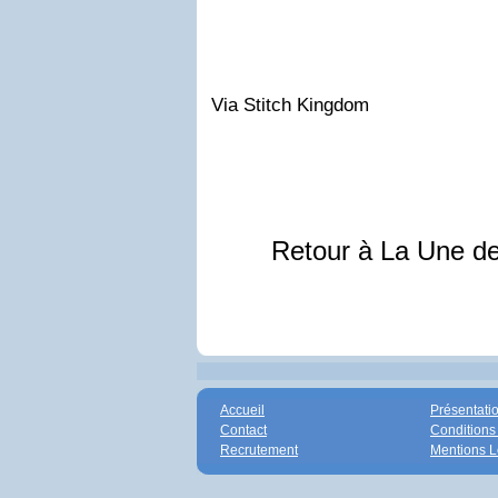
Via Stitch Kingdom
Retour à La Une d
Accueil
Présentati
Contact
Conditions
Recrutement
Mentions L