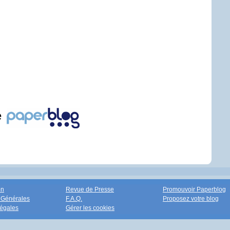
e
on
Revue de Presse
Promouvoir Paperblog
 Générales
F.A.Q.
Proposez votre blog
égales
Gérer les cookies