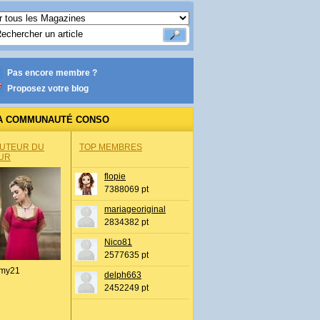
Pas encore membre ?
Proposez votre blog
A COMMUNAUTÉ CONSO
AUTEUR DU
TOP MEMBRES
UR
flopie
7388069 pt
mariageoriginal
2834382 pt
Nico81
2577635 pt
my21
delph663
2452249 pt