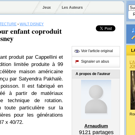
Jeux
Les Auteurs
ITECTURE
›
WALT DISNEY
our enfant coproduit
isney
L
Voir l'article original
ant produit par Cappellini et
Signaler un abus
L’
ition limitée produite à 99
JO
célèbre maison américaine
A propos de l’auteur
conçu par Satyendra Pakhalè.
poisson. Il est fabriqué en
réé à partir de matériaux
e technique de rotation.
 toute particulière sur la
ières pour les générations
Ro
87 x 40/72.
Arnaudium
9121
partages