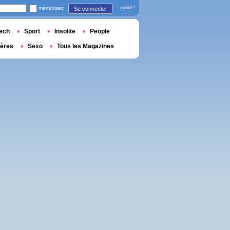
mémorisez
oublié?
Se connecter
ech
Sport
Insolite
People
ières
Sexo
Tous les Magazines