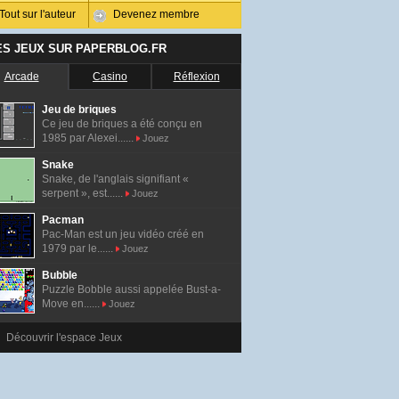
Tout sur l'auteur
Devenez membre
ES JEUX SUR PAPERBLOG.FR
Arcade
Casino
Réflexion
Jeu de briques
Ce jeu de briques a été conçu en
1985 par Alexei......
Jouez
Snake
Snake, de l'anglais signifiant «
serpent », est......
Jouez
Pacman
Pac-Man est un jeu vidéo créé en
1979 par le......
Jouez
Bubble
Puzzle Bobble aussi appelée Bust-a-
Move en......
Jouez
Découvrir l'espace Jeux