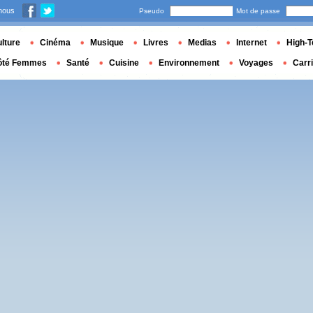
nous
Pseudo
Mot de passe
lture
Cinéma
Musique
Livres
Medias
Internet
High-T
ôté Femmes
Santé
Cuisine
Environnement
Voyages
Carr