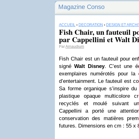
Magazine Conso
ACCUEIL
›
DÉCORATION
›
DESIGN ET ARCH
Fish Chair, un fauteuil p
par Cappellini et Walt D
Par
Arnaudium
Fish Chair est un fauteuil pour enf
signé
Walt Disney
. C’est une éd
exemplaires numérotés pour la 
d’entertainment. Le fauteuil est 
Sa forme organique s’inspire du 
plastique opaque multicolore c
recyclés et moulé suivant un
Cappellini a porté une attention
conservation des matières prem
futures. Dimensions en cm : 55 x 