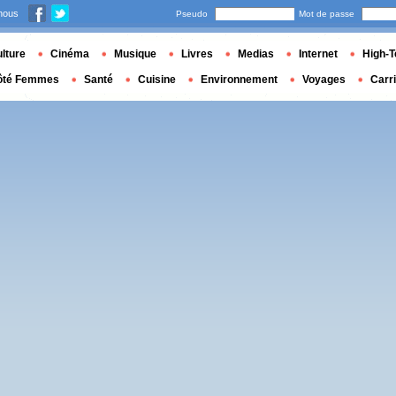
nous
Pseudo
Mot de passe
lture
Cinéma
Musique
Livres
Medias
Internet
High-T
ôté Femmes
Santé
Cuisine
Environnement
Voyages
Carr