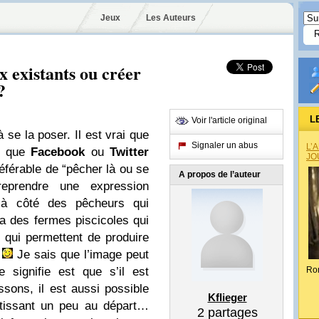
Jeux
Les Auteurs
ux existants ou créer
?
L
Voir l'article original
 se la poser. Il est vrai que
Signaler un abus
L’
s que
Facebook
ou
Twitter
JO
référable de “pêcher là ou se
A propos de l’auteur
reprendre une expression
u’à côté des pêcheurs qui
y a des fermes piscicoles qui
 qui permettent de produire
e
Je sais que l’image peut
e signifie est que s’il est
Ro
ssons, il est aussi possible
Kflieger
stissant un peu au départ…
2
partages