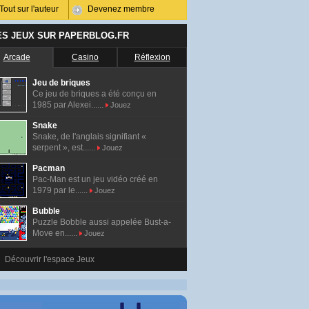
Tout sur l'auteur
Devenez membre
ES JEUX SUR PAPERBLOG.FR
Arcade
Casino
Réflexion
Jeu de briques
Ce jeu de briques a été conçu en
1985 par Alexei......
Jouez
Snake
Snake, de l'anglais signifiant «
serpent », est......
Jouez
Pacman
Pac-Man est un jeu vidéo créé en
1979 par le......
Jouez
Bubble
Puzzle Bobble aussi appelée Bust-a-
Move en......
Jouez
Découvrir l'espace Jeux