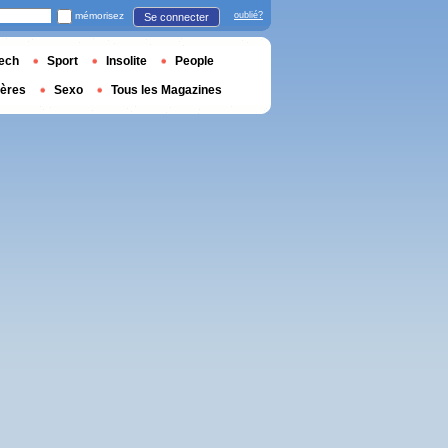
mémorisez
oublié?
Se connecter
ech
Sport
Insolite
People
ières
Sexo
Tous les Magazines