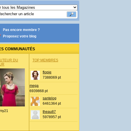
Pas encore membre ?
Proposez votre blog
ES COMMUNAUTÉS
AUTEUR DU
TOP MEMBRES
UR
flopie
7388069 pt
mega
6939868 pt
santelog
6461364 pt
my21
theau87
5978957 pt