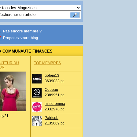
Pas encore membre ?
Proposez votre blog
A COMMUNAUTÉ FINANCES
AUTEUR DU
TOP MEMBRES
UR
golem13
3639033 pt
Copeau
2389951 pt
misteremma
2332978 pt
my21
Patriceb
2135669 pt