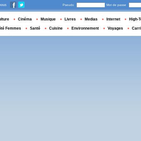
nous
Pseudo
Mot de passe
lture
Cinéma
Musique
Livres
Medias
Internet
High-T
ôté Femmes
Santé
Cuisine
Environnement
Voyages
Carr