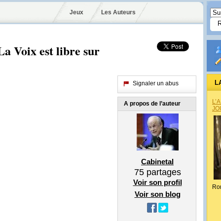
Jeux
Les Auteurs
a Voix est libre sur
L
Signaler un abus
L’
A propos de l’auteur
JO
Cabinetal
75
partages
Voir son profil
Ro
Voir son blog