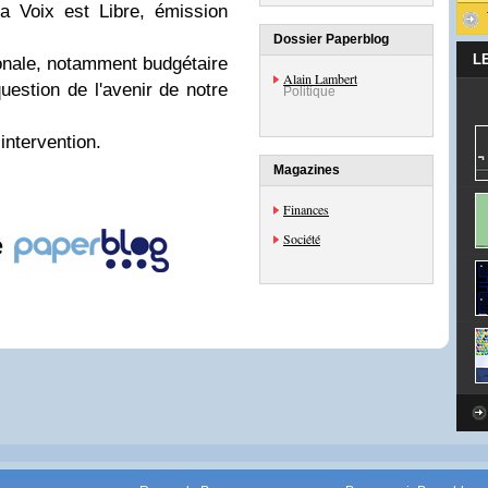
La Voix est Libre, émission
Dossier Paperblog
L
tionale, notamment budgétaire
Alain Lambert
question de l'avenir de notre
Politique
intervention.
Magazines
Finances
Société
e