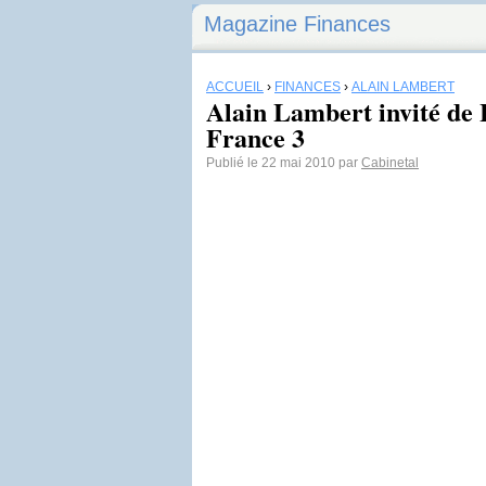
Magazine Finances
ACCUEIL
›
FINANCES
›
ALAIN LAMBERT
Alain Lambert invité de L
France 3
Publié le 22 mai 2010 par
Cabinetal