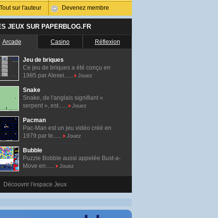
Tout sur l'auteur
Devenez membre
ES JEUX SUR PAPERBLOG.FR
Arcade
Casino
Réflexion
Jeu de briques
Ce jeu de briques a été conçu en
1985 par Alexei......
Jouez
Snake
Snake, de l'anglais signifiant «
serpent », est......
Jouez
Pacman
Pac-Man est un jeu vidéo créé en
1979 par le......
Jouez
Bubble
Puzzle Bobble aussi appelée Bust-a-
Move en......
Jouez
Découvrir l'espace Jeux