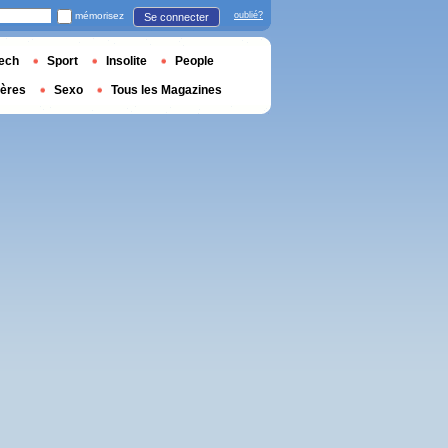
mémorisez
oublié?
Se connecter
ech
Sport
Insolite
People
ières
Sexo
Tous les Magazines