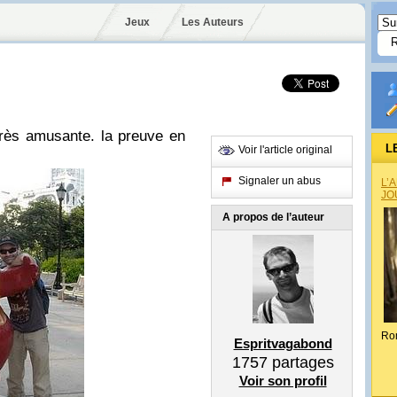
Jeux
Les Auteurs
très amusante. la preuve en
L
Voir l'article original
Signaler un abus
L’
JO
A propos de l’auteur
Ro
Espritvagabond
1757
partages
Voir son profil