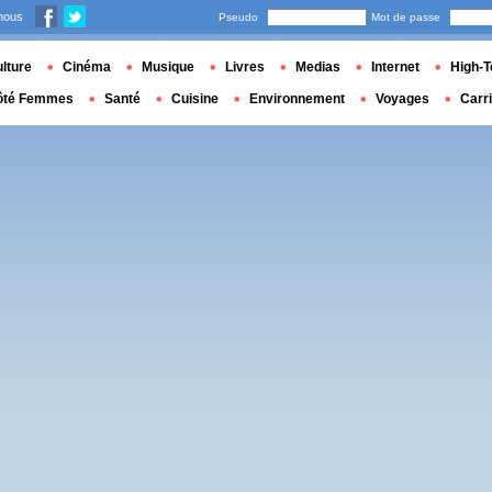
nous
Pseudo
Mot de passe
lture
Cinéma
Musique
Livres
Medias
Internet
High-T
ôté Femmes
Santé
Cuisine
Environnement
Voyages
Carr