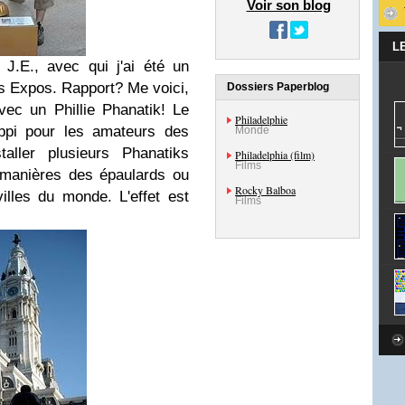
Voir son blog
L
J.E., avec qui j'ai été un
s Expos. Rapport? Me voici,
Dossiers Paperblog
avec un Phillie Phanatik! Le
Philadelphie
uppi pour les amateurs des
Monde
staller plusieurs Phanatiks
Philadelphia (film)
Films
a manières des épaulards ou
Rocky Balboa
lles du monde. L'effet est
Films