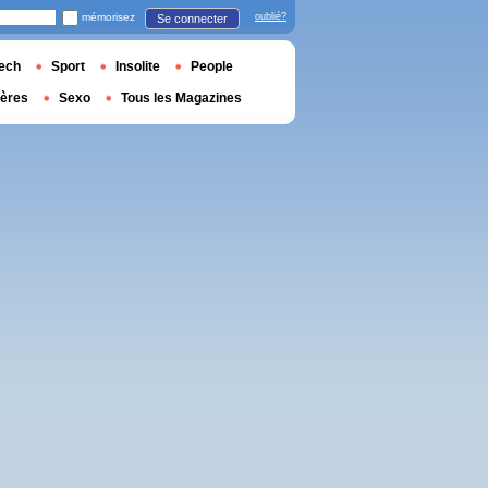
mémorisez
oublié?
Se connecter
ech
Sport
Insolite
People
ières
Sexo
Tous les Magazines