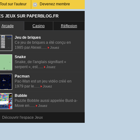
Tout sur l'auteur
Devenez membre
ES JEUX SUR PAPERBLOG.FR
Arcade
Casino
Réflexion
Jeu de briques
Ce jeu de briques a été conçu en
1985 par Alexei......
Jouez
Snake
Snake, de l'anglais signifiant «
serpent », est......
Jouez
Pacman
Pac-Man est un jeu vidéo créé en
1979 par le......
Jouez
Bubble
Puzzle Bobble aussi appelée Bust-a-
Move en......
Jouez
Découvrir l'espace Jeux