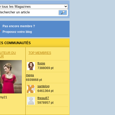
Pas encore membre ?
Proposez votre blog
ES COMMUNAUTÉS
AUTEUR DU
TOP MEMBRES
UR
flopie
7388069 pt
mega
6939868 pt
santelog
6461364 pt
my21
theau87
5978957 pt