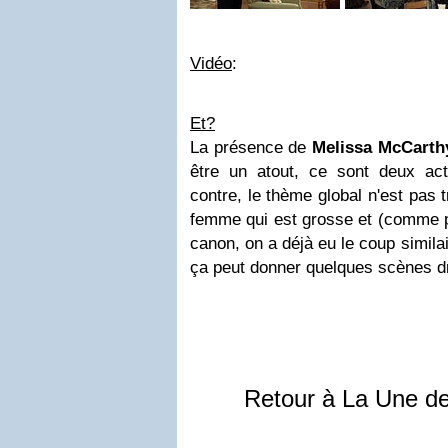
Vidéo
:
Et?
La présence de
Melissa McCarth
être un atout, ce sont deux act
contre, le thème global n'est pas t
femme qui est grosse et (comme p
canon, on a déjà eu le coup simila
ça peut donner quelques scènes drô
Retour à La Une d