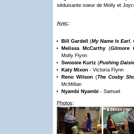
séduisante soeur de Molly et Joyc
Avec
:
Bill Gardell
(
My Name Is Earl
,
Melissa McCarthy
(
Gilmore G
Molly Flynn
Swoosie Kurtz
(
Pushing Daisi
Katy Mixon
- Victoria Flynn
Reno Wilson
(
The Cosby Sh
McMillan
Nyambi Nyambi
- Samuel
Photos
: