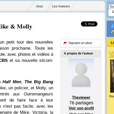
Jeux
Les Auteurs
Mike & Molly
un petit tour des nouvelles
L
Signaler un abus
aison prochaine. Toute les
L’
A propos de l’auteur
le, avec photos et vidéos à
JO
CBS
et sa nouvelle sitcom:
 Half Men
,
The Big Bang
ke, un policier, et Molly, un
contrés aux
Outremangeurs
Ro
Theviewer
ient de faire face à leur
76
partages
 n'est pas facile, avec les
Voir son profil
enaire de Mike, Victoria, la