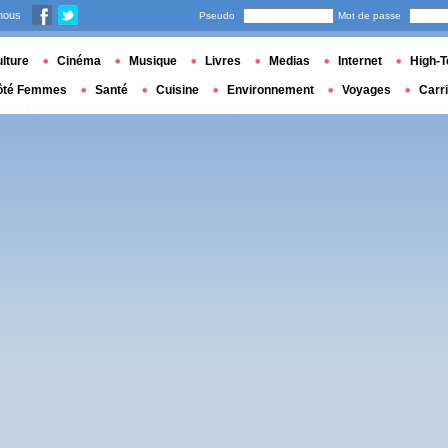
nous
Pseudo
Mot de passe
lture
Cinéma
Musique
Livres
Medias
Internet
High-T
ôté Femmes
Santé
Cuisine
Environnement
Voyages
Carr