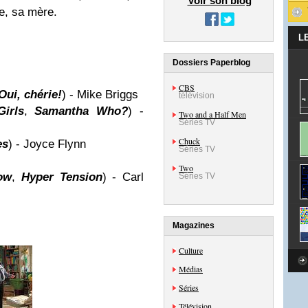
Voir son blog
e, sa mère.
L
Dossiers Paperblog
CBS
Oui, chérie!
) - Mike Briggs
télévision
irls
,
Samantha Who?
) -
Two and a Half Men
Séries TV
Chuck
es
) - Joyce Flynn
Séries TV
Two
ow
,
Hyper Tension
) - Carl
Séries TV
Magazines
Culture
Médias
Séries
Télévision