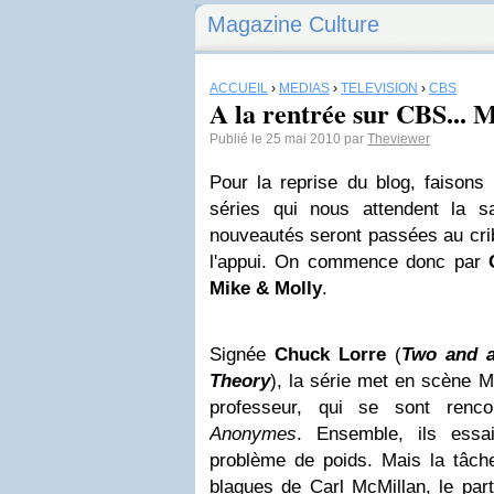
Magazine Culture
ACCUEIL
›
MÉDIAS
›
TÉLÉVISION
›
CBS
A la rentrée sur CBS... 
Publié le 25 mai 2010 par
Theviewer
Pour la reprise du blog, faisons 
séries qui nous attendent la s
nouveautés seront passées au crib
l'appui. On commence donc par
Mike & Molly
.
Signée
Chuck
Lorre
(
Two
and a
Theory
), la série met en scène Mi
professeur, qui se sont ren
Anonymes
. Ensemble, ils essa
problème de poids. Mais la tâche
blagues de Carl McMillan, le part