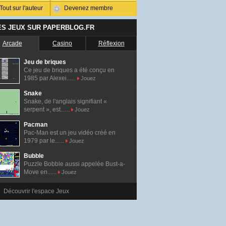
Tout sur l'auteur
Devenez membre
ES JEUX SUR PAPERBLOG.FR
Arcade
Casino
Réflexion
Jeu de briques
Ce jeu de briques a été conçu en
1985 par Alexei......
Jouez
Snake
Snake, de l'anglais signifiant «
serpent », est......
Jouez
Pacman
Pac-Man est un jeu vidéo créé en
1979 par le......
Jouez
Bubble
Puzzle Bobble aussi appelée Bust-a-
Move en......
Jouez
Découvrir l'espace Jeux