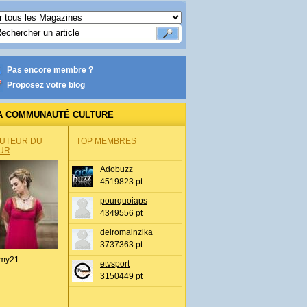
Pas encore membre ?
Proposez votre blog
A COMMUNAUTÉ CULTURE
AUTEUR DU
TOP MEMBRES
UR
Adobuzz
4519823 pt
pourquoiaps
4349556 pt
delromainzika
3737363 pt
my21
etvsport
3150449 pt