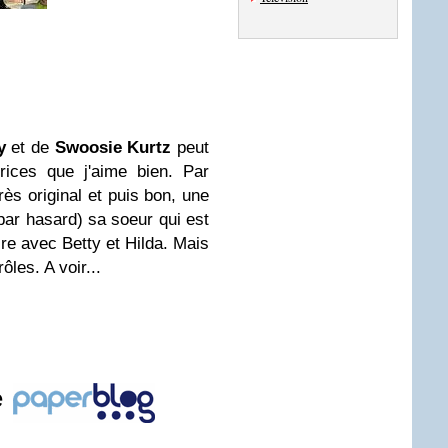
y
et de
Swoosie Kurtz
peut
rices que j'aime bien. Par
rès original et puis bon, une
ar hasard) sa soeur qui est
ire avec Betty et Hilda. Mais
les. A voir...
e