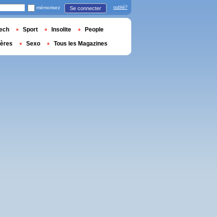
mémorisez
oublié?
Se connecter
ech
Sport
Insolite
People
ières
Sexo
Tous les Magazines