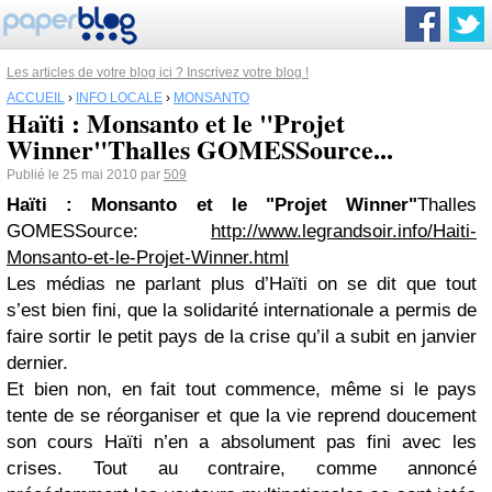
Les articles de votre blog ici ? Inscrivez votre blog !
ACCUEIL
›
INFO LOCALE
›
MONSANTO
Haïti : Monsanto et le "Projet
Winner"Thalles GOMESSource...
Publié le 25 mai 2010 par
509
Haïti :
Monsanto
et le "Projet Winner"
Thalles
GOMESSource:
http://www.legrandsoir.info/Haiti-
Monsanto-et-le-Projet-Winner.html
Les médias ne parlant plus d’Haïti on se dit que tout
s’est bien fini, que la solidarité internationale a permis de
faire sortir le petit pays de la crise qu’il a subit en janvier
dernier.
Et bien non, en fait tout commence, même si le pays
tente de se réorganiser et que la vie reprend doucement
son cours Haïti n’en a absolument pas fini avec les
crises. Tout au contraire, comme annoncé