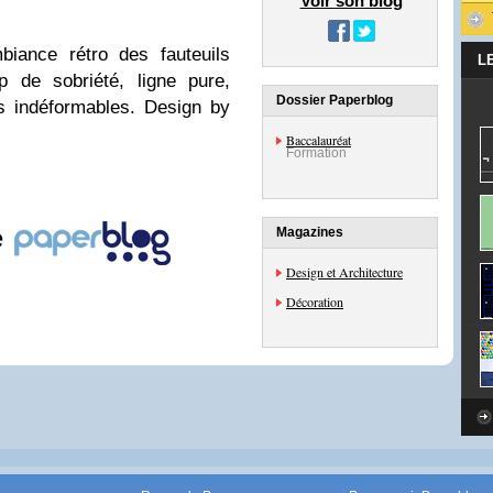
Voir son blog
biance rétro des fauteuils
L
 de sobriété, ligne pure,
Dossier Paperblog
s indéformables. Design by
Baccalauréat
Formation
e
Magazines
Design et Architecture
Décoration