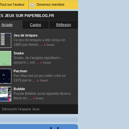
Tout sur l'auteur
Devenez membre
ES JEUX SUR PAPERBLOG.FR
Arcade
Casino
Réflexion
Jeu de briques
Ce jeu de briques a été conçu en
1985 par Alexei......
Jouez
Snake
Snake, de l'anglais signifiant «
serpent », est......
Jouez
Pacman
Pac-Man est un jeu vidéo créé en
1979 par le......
Jouez
Bubble
Puzzle Bobble aussi appelée Bust-a-
Move en......
Jouez
Découvrir l'espace Jeux