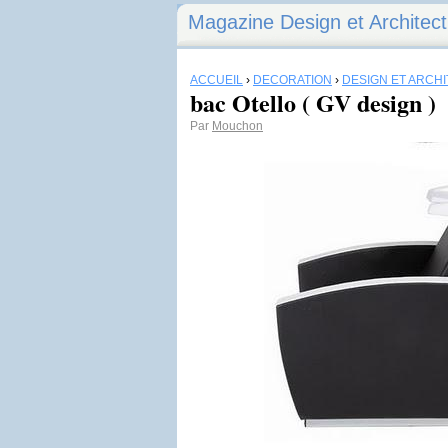
Magazine Design et Architec
ACCUEIL
›
DÉCORATION
›
DESIGN ET ARCH
bac Otello ( GV design )
Par
Mouchon