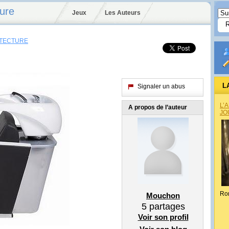
ture
Jeux
Les Auteurs
ITECTURE
L
Signaler un abus
ARC
L’
A propos de l’auteur
JO
Ro
Mouchon
5
partages
Voir son profil