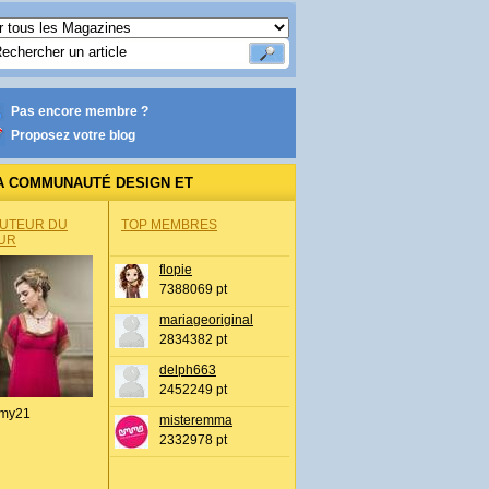
Pas encore membre ?
Proposez votre blog
A COMMUNAUTÉ DESIGN ET
HITECTURE
AUTEUR DU
TOP MEMBRES
UR
flopie
7388069 pt
mariageoriginal
2834382 pt
delph663
2452249 pt
my21
misteremma
2332978 pt