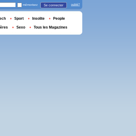
mémorisez
oublié?
Se connecter
ech
Sport
Insolite
People
ières
Sexo
Tous les Magazines