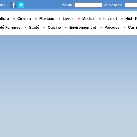
nous
Pseudo
Mot de passe
lture
Cinéma
Musique
Livres
Medias
Internet
High-T
ôté Femmes
Santé
Cuisine
Environnement
Voyages
Carr