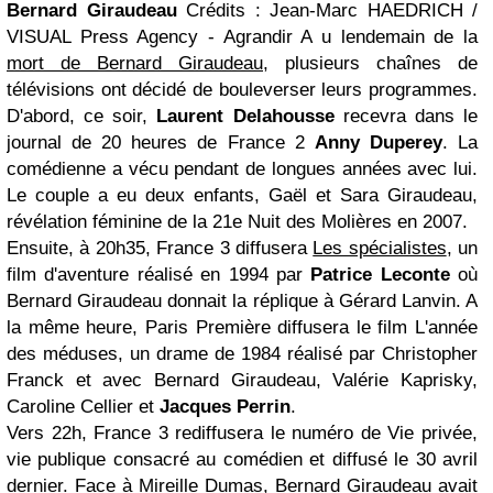
Bernard Giraudeau
Crédits : Jean-Marc HAEDRICH /
VISUAL Press Agency - Agrandir
A
u lendemain de la
mort de Bernard Giraudeau
, plusieurs chaînes de
télévisions ont décidé de bouleverser leurs programmes.
D'abord, ce soir,
Laurent Delahousse
recevra dans le
journal de 20 heures de France 2
Anny Duperey
. La
comédienne a vécu pendant de longues années avec lui.
Le couple a eu deux enfants, Gaël et Sara Giraudeau,
révélation féminine de la 21e Nuit des Molières en 2007.
Ensuite, à 20h35, France 3 diffusera
Les spécialistes
, un
film d'aventure réalisé en 1994 par
Patrice Leconte
où
Bernard Giraudeau donnait la réplique à Gérard Lanvin. A
la même heure, Paris Première diffusera le film L'année
des méduses, un drame de 1984 réalisé par Christopher
Franck et avec Bernard Giraudeau, Valérie Kaprisky,
Caroline Cellier et
Jacques Perrin
.
Vers 22h, France 3 rediffusera le numéro de Vie privée,
vie publique consacré au comédien et diffusé le 30 avril
dernier. Face à Mireille Dumas, Bernard Giraudeau avait