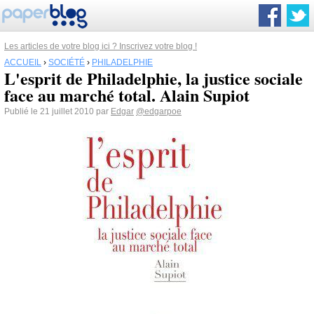
Les articles de votre blog ici ? Inscrivez votre blog !
ACCUEIL
›
SOCIÉTÉ
›
PHILADELPHIE
L'esprit de Philadelphie, la justice sociale
face au marché total. Alain Supiot
Publié le 21 juillet 2010 par
Edgar
@edgarpoe