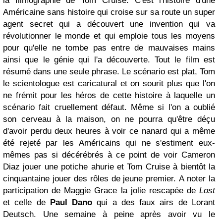
la filmographie de Tom Cruise. C'est l'histoire d'une
Américaine sans histoire qui croise sur sa route un super
agent secret qui a découvert une invention qui va
révolutionner le monde et qui emploie tous les moyens
pour qu'elle ne tombe pas entre de mauvaises mains
ainsi que le génie qui l'a découverte. Tout le film est
résumé dans une seule phrase. Le scénario est plat, Tom
le scientologue est caricatural et on sourit plus que l'on
ne frémit pour les héros de cette histoire à laquelle un
scénario fait cruellement défaut. Même si l'on a oublié
son cerveau à la maison, on ne pourra qu'être déçu
d'avoir perdu deux heures à voir ce nanard qui a même
été rejeté par les Américains qui ne s'estiment eux-
mêmes pas si décérébrés à ce point de voir Cameron
Diaz jouer une potiche ahurie et Tom Cruise à bientôt la
cinquantaine jouer des rôles de jeune premier. A noter la
participation de Maggie Grace la jolie rescapée de
Lost
et celle de
Paul Dano
qui a des faux airs de Lorant
Deutsch. Une semaine à peine après avoir vu le